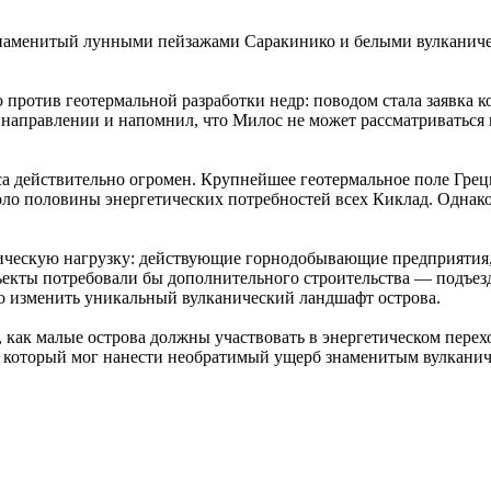
аменитый лунными пейзажами Саракинико и белыми вулканическ
ротив геотермальной разработки недр: поводом стала заявка к
 направлении и напомнил, что Милос не может рассматриваться 
са действительно огромен. Крупнейшее геотермальное поле Гре
ло половины энергетических потребностей всех Киклад. Однако
гическую нагрузку: действующие горнодобывающие предприятия,
ъекты потребовали бы дополнительного строительства — подъез
о изменить уникальный вулканический ландшафт острова.
м, как малые острова должны участвовать в энергетическом пере
а, который мог нанести необратимый ущерб знаменитым вулкани