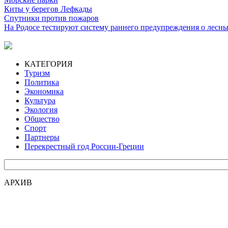
Киты у берегов Лефкады
Спутники против пожаров
На Родосе тестируют систему раннего предупреждения о лесн
КАТЕГОРИЯ
Туризм
Политика
Экономика
Культура
Экология
Общество
Спорт
Партнеры
Перекрестный год России-Греции
АРХИВ