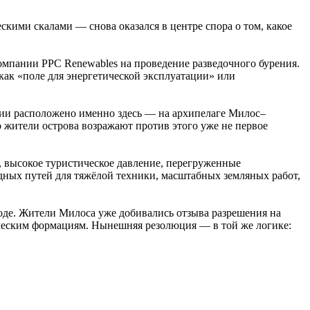
ими скалами — снова оказался в центре спора о том, какое
омпании PPC Renewables на проведение разведочного бурения.
как «поле для энергетической эксплуатации» или
ции расположено именно здесь — на архипелаге Милос–
 жители острова возражают против этого уже не первое
 высокое туристическое давление, перегруженные
дных путей для тяжёлой техники, масштабных земляных работ,
ходе. Жители Милоса уже добивались отзыва разрешения на
ческим формациям. Нынешняя резолюция — в той же логике: