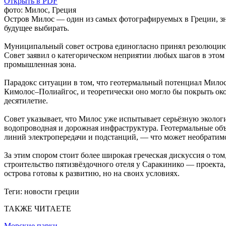
Открыть в PDF
фото: Милос, Греция
Остров Милос — один из самых фотографируемых в Греции, зн
будущее выбирать.
Муниципальный совет острова единогласно принял резолюцию п
Совет заявил о категорическом неприятии любых шагов в этом
промышленная зона.
Парадокс ситуации в том, что геотермальный потенциал Мило
Кимолос–Полиайгос, и теоретически оно могло бы покрыть око
десятилетие.
Совет указывает, что Милос уже испытывает серьёзную эколо
водопроводная и дорожная инфраструктура. Геотермальные об
линий электропередачи и подстанций, — что может необратим
За этим спором стоит более широкая греческая дискуссия о то
строительство пятизвёздочного отеля у Саракинико — проект
острова готовы к развитию, но на своих условиях.
Теги:
новости греции
ТАКЖЕ ЧИТАЕТЕ
Морские парки