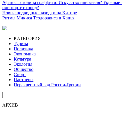
Афины - столица граффити. Искусство или мазня? Украшает
или портит город?
Новые подводные находки на Китире
Ритмы Микиса Теодоракиса в Ханья
КАТЕГОРИЯ
Туризм
Политика
Экономика
Культура
Экология
Общество
Спорт
Партнеры
Перекрестный год России-Греции
АРХИВ