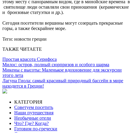
этому месту с панорамным видом, где в минойские времена в
святилище люди оставляли свои приношения (керамические
и бронзовые статуэтки и др.).
Сегодня посетители вершины могут созерцать прекрасные
горы, а также бескрайнее море.
Теги:
новости греции
ТАКЖЕ ЧИТАЕТЕ
Простая красота Серифоса
Милос: остров, полный сюрпризов и особого шарма
Микены с высоты: Маленькое вдохновение для экскурсии
этого лета
Лагуна Гиола: самый красивый природный бассейн в мире
находится в Греции!
КАТЕГОРИЯ
Советуем посетить
Наши путешествия
Необычные отели
Что? Где? Когда?
Готовим по-гречески