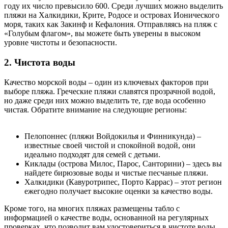
году их число превысило 600. Среди лучших можно выделить
пляжи на Халкидики, Крите, Родосе и островах Ионического
моря, таких как Закинф и Кефалония. Отправляясь на пляж с
«Голубым флагом», вы можете быть уверены в высоком
уровне чистоты и безопасности.
2. Чистота воды
Качество морской воды – один из ключевых факторов при
выборе пляжа. Греческие пляжи славятся прозрачной водой,
но даже среди них можно выделить те, где вода особенно
чистая. Обратите внимание на следующие регионы:
Пелопоннес (пляжи Войдокилья и Финникунда) –
известные своей чистой и спокойной водой, они
идеально подходят для семей с детьми.
Киклады (острова Милос, Парос, Санторини) – здесь вы
найдете бирюзовые воды и чистые песчаные пляжи.
Халкидики (Кавуротрипес, Порто Каррас) – этот регион
ежегодно получает высокие оценки за качество воды.
Кроме того, на многих пляжах размещены табло с
информацией о качестве воды, основанной на регулярных
проверках, что позволит вам удостовериться в чистоте воды