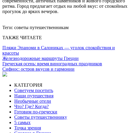
современности, античных памятников и живого городского
ритма. Город предлагает отдых на любой вкус: от спокойных
прогулок до ярких вечеров.
Теги:
советы путешественникам
ТАКЖЕ ЧИТАЕТЕ
Пляжи Эпаноми в Салониках — уголок спокойствия и
красоты
Железнодорожные маршруты Греции
Греческая осень: время виноградных праздников
Сифнос: остров вкусов и гармонии
КАТЕГОРИЯ
Советуем посетить
Наши путешествия
Необычные отели
Что? Где? Когда?
Готовим по-гречески
Советы путешественнику
5 самых
Точка зрения