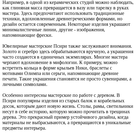
Например, в одной из керамических студий можно наблюдать,
как глиняная масса превращается в вазу или тарелку в руках
мастера. Здесь предпочитают использовать традиционные
техники, вдохновленные древнегреческими формами, но
дизайн остается современным. Некоторые изделия украшают
минималистичные линии, другие - изображения,
напоминающие фрески.
Ювелирные мастерские Псири также заслуживают внимания.
Золото и серебро здесь обрабатываются вручную, а украшения
часто создаются в единичных экземплярах. Многие мастера
черпают вдохновение в мифологии. К примеру, можно
встретить кольца в форме крыльев Ники, браслеты с
мотивами Олимпа или серьги, напоминающие древние
печати. Такие украшения становятся не просто сувенирами, а
личными символами.
Особенно интересны мастерские по работе с деревом. В
Псири популярны изделия из старых балок и корабельных
досок, которым дают новую жизнь. Столы, рамы, светильники
несут в себе историю, которую можно прочитать в трещинах
дерева. Это прекрасный пример устойчивого дизайна, когда
материалы не выбрасываются, а превращаются в уникальные
предметы интерьера.