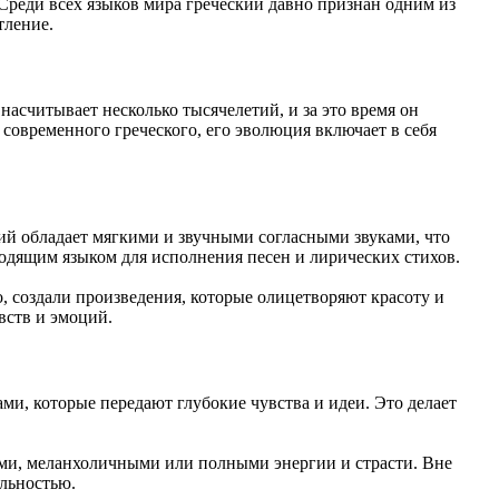
Среди всех языков мира греческий давно признан одним из
тление.
насчитывает несколько тысячелетий, и за это время он
современного греческого, его эволюция включает в себя
ий обладает мягкими и звучными согласными звуками, что
ходящим языком для исполнения песен и лирических стихов.
о, создали произведения, которые олицетворяют красоту и
вств и эмоций.
ми, которые передают глубокие чувства и идеи. Это делает
кими, меланхоличными или полными энергии и страсти. Вне
ельностью.