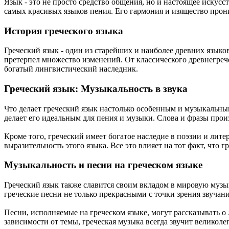
Язык - это не просто средство общения, но и настоящее иску
самых красивых языков пения. Его гармония и изящество прон
История греческого языка
Греческий язык - один из старейших и наиболее древних языков
претерпел множество изменений. От классического древнегрече
богатый лингвистический наследник.
Греческий язык: Музыкальность в звука
Что делает греческий язык настолько особенным и музыкальны
делает его идеальным для пения и музыки. Слова и фразы прои
Кроме того, греческий имеет богатое наследие в поэзии и лите
выразительность этого языка. Все это влияет на тот факт, что
Музыкальность и песни на греческом языке
Греческий язык также славится своим вкладом в мировую музык
греческие песни не только прекрасными с точки зрения звучани
Песни, исполняемые на греческом языке, могут рассказывать 
зависимости от темы, греческая музыка всегда звучит великол