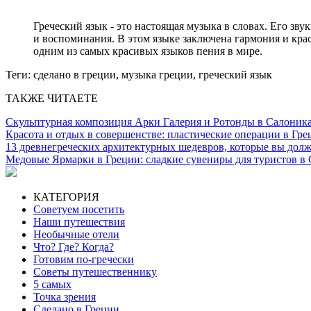
Греческий язык - это настоящая музыка в словах. Его зву
и воспоминания. В этом языке заключена гармония и красо
одним из самых красивых языков пения в мире.
Теги:
сделано в греции, музыка греции, греческий язык
ТАКЖЕ ЧИТАЕТЕ
Скульптурная композиция Арки Галерия и Ротонды в Салоник
Красота и отдых в совершенстве: пластические операции в Гре
13 древнегреческих архитектурных шедевров, которые вы дол
Медовые Ярмарки в Греции: сладкие сувениры для туристов в
КАТЕГОРИЯ
Советуем посетить
Наши путешествия
Необычные отели
Что? Где? Когда?
Готовим по-гречески
Советы путешественнику
5 самых
Точка зрения
Сделано в Греции