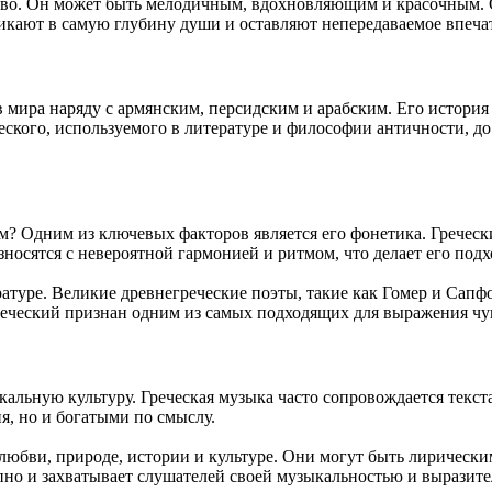
сство. Он может быть мелодичным, вдохновляющим и красочным. 
икают в самую глубину души и оставляют непередаваемое впеча
 мира наряду с армянским, персидским и арабским. Его история 
ского, используемого в литературе и философии античности, до 
м? Одним из ключевых факторов является его фонетика. Греческ
зносятся с невероятной гармонией и ритмом, что делает его под
ратуре. Великие древнегреческие поэты, такие как Гомер и Сапф
 греческий признан одним из самых подходящих для выражения чу
альную культуру. Греческая музыка часто сопровождается текста
я, но и богатыми по смыслу.
о любви, природе, истории и культуре. Они могут быть лиричес
епно и захватывает слушателей своей музыкальностью и выразит