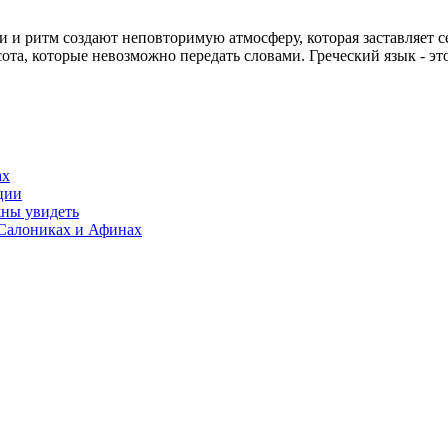
ки и ритм создают неповторимую атмосферу, которая заставляет с
та, которые невозможно передать словами. Греческий язык - это
ах
ции
жны увидеть
 Салониках и Афинах