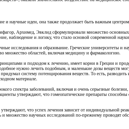
ские и научные идеи, она также продолжает быть важным центром
Пифагор, Архимед, Эвклид сформулировали множество основных
ие, наблюдение и логику, что стало основой современной науки
чные исследования и образование. Греческие университеты и н
д во множество областей, включая медицину и фармакологию.
 принципами и подходом к лечению, имеет корни в Греции и про
подобное нужно лечить подобным, и маленькие дозы веществ мо
придумал систему потенцирования веществ. То есть, разводить и
сходном материале.
кого спектра заболеваний, включая и очень серьезные болезни,
иенты утверждают, что гомеопатические препараты способны ок
 утверждают, что успех лечения зависит от индивидуальной реа
ть и множество научных исследований по-прежнему проводят об