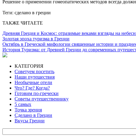
Решение о применении гомеопатических методов всегда должно
Теги:
сделано в греции
ТАКЖЕ ЧИТАЕТЕ
Древняя Греция и Космос: отразимые веками взгляды на небес
Золотая эпоха туризма в Греции
Октябрь в Греческой мифологии священные истории и праздне
История Туризма: от Древней Греции до современных путешес
КАТЕГОРИЯ
Советуем посетить
Наши путешествия
Необычные отели
Что? Где? Когда?
Готовим по-гречески
Советы путешественнику
5 самых
Точка зрения
Сделано в Греции
Вкусы Греции