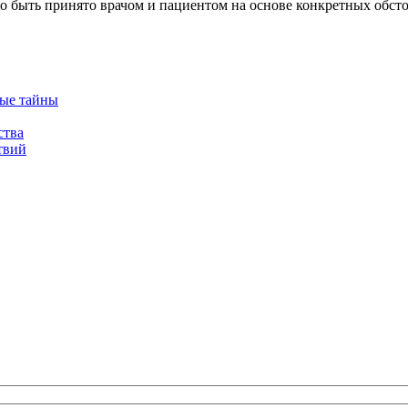
 быть принято врачом и пациентом на основе конкретных обсто
ные тайны
ства
твий