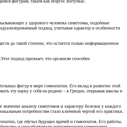
ющимся фигурам, таким как Йоргос Витулкас.
, вызывающее у здорового человека симптомы, подобные
видуализированный подход, учитывая характер и особенности
еств до такой степени, что остается только информационное
Этот подход признает, что организм способен
тельных фигур в мире гомеопатии. Его вклад в развитие этой
ть эту науку у себя на родине – в Греции, открывая школы и
значение анализу симптомов и характеру болезни у каждого
никальным потребностям стало ключевой чертой его практики.
патии, где обучал будущих врачей и гомеопатов. Его работы,
общество и способствовали популяризации гомеопатии.