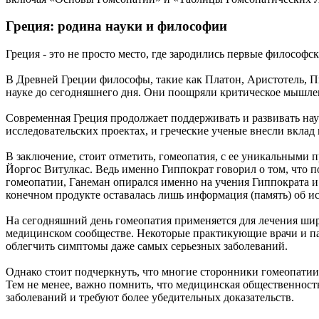
Греция: родина науки и философии
Греция - это не просто место, где зародились первые философ
В Древней Греции философы, такие как Платон, Аристотель, 
науке до сегодняшнего дня. Они поощряли критическое мышлен
Современная Греция продолжает поддерживать и развивать нау
исследовательских проектах, и греческие ученые внесли вкла
В заключение, стоит отметить, гомеопатия, с ее уникальными
Йоргос Витулкас. Ведь именно Гиппократ говорил о том, что 
гомеопатии, Ганеман опирался именно на учения Гиппократа и 
конечном продукте оставалась лишь информация (память) об и
На сегодняшний день гомеопатия применяется для лечения широ
медицинском сообществе. Некоторые практикующие врачи и пац
облегчить симптомы даже самых серьезных заболеваний.
Однако стоит подчеркнуть, что многие сторонники гомеопатии
Тем не менее, важно помнить, что медицинская общественнос
заболеваний и требуют более убедительных доказательств.