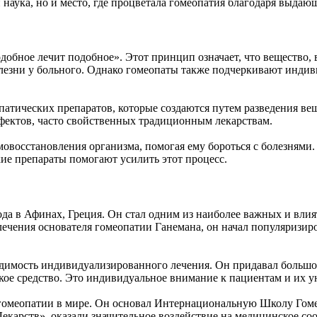
 и наука, но и место, где процветала гомеопатия благодаря выда
одобное лечит подобное». Этот принцип означает, что вещество
олезни у больного. Однако гомеопаты также подчеркивают инди
атических препаратов, которые создаются путем разведения вещ
фектов, часто свойственных традиционным лекарствам.
овосстановления организма, помогая ему бороться с болезнями. 
кие препараты помогают усилить этот процесс.
ода в Афинах, Греция. Он стал одним из наиболее важных и влия
ения основателя гомеопатии Ганемана, он начал популяризирова
имость индивидуализированного лечения. Он придавал большое 
кое средство. Это индивидуальное внимание к пациентам и их у
 гомеопатии в мире. Он основал Интернациональную Школу Гомео
карств», оказали значительное воздействие на медицинское со