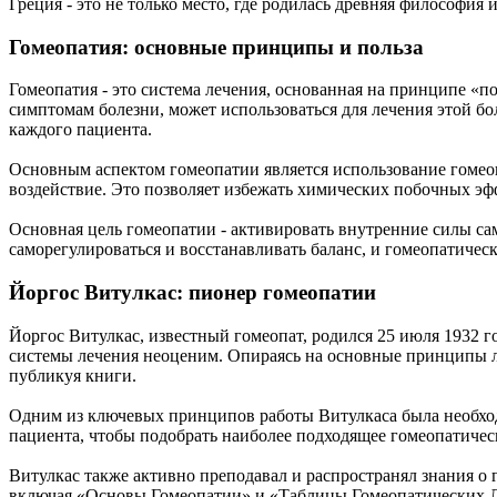
Греция - это не только место, где родилась древняя философия
Гомеопатия: основные принципы и польза
Гомеопатия - это система лечения, основанная на принципе «п
симптомам болезни, может использоваться для лечения этой б
каждого пациента.
Основным аспектом гомеопатии является использование гомеоп
воздействие. Это позволяет избежать химических побочных эф
Основная цель гомеопатии - активировать внутренние силы сам
саморегулироваться и восстанавливать баланс, и гомеопатичес
Йоргос Витулкас: пионер гомеопатии
Йоргос Витулкас, известный гомеопат, родился 25 июля 1932 г
системы лечения неоценим. Опираясь на основные принципы леч
публикуя книги.
Одним из ключевых принципов работы Витулкаса была необход
пациента, чтобы подобрать наиболее подходящее гомеопатичес
Витулкас также активно преподавал и распространял знания о
включая «Основы Гомеопатии» и «Таблицы Гомеопатических Ле