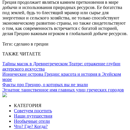
Греция продолжает являться камнем преткновения в мире
добычи и использования природных ресурсов. Ее богатства
под землей, будь то блестящий мрамор или сырье для
энергетики и сельского хозяйства, не только способствуют
экономическому развитию страны, но также свидетельствуют
о том, как современность встречается с богатой историей,
делая Грецию важным игроком в глобальной добыче ресурсов.
Теги:
сделано в греции
ТАКЖЕ ЧИТАЕТЕ
Тайны масок в Древнегреческом Театре: отражение глубин
актерского искусства
Ионические острова Греции: красота и история в Эгейском
море
Факты про Грецию, о которых вы не знали
Эгнатия: таинственное имя главных улиц греческих городов
КАТЕГОРИЯ
Советуем посетить
Наши путешествия
Необычные отели
Что? Где? Когда?