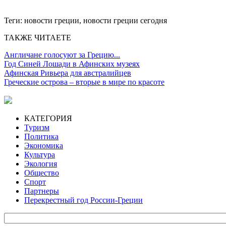
Теги:
новости греции, новости греции сегодня
ТАКЖЕ ЧИТАЕТЕ
Англичане голосуют за Грецию...
Год Синей Лошади в Афинских музеях
Афинская Ривьера для австралийцев
Греческие острова – вторые в мире по красоте
КАТЕГОРИЯ
Туризм
Политика
Экономика
Культура
Экология
Общество
Спорт
Партнеры
Перекрестный год России-Греции