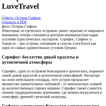
LuveTravel
Открыть в PDF
фото: Остров Сифнос
Некоторые из греческих островов, ранее скрытые от широкого
внимания, теперь становятся центром внимания благодаря
усилиям туристических экспертов. Серифос, Сифнос и
Аморгос - три острова, попавшие в список LuveTravel как
одни из самых удивительных уголков Греции.
Серифос: богатство дикой красоты и
аутентичной атмосферы
Серифос, один из островов Кикладского архипелага, поражает
своей дикой красотой и аутентичной атмосферой. Несмотря
на свою небольшую площадь, этот остров предлагает
множество удивительных пейзажей - от живописных пляжей
до величественных горных вершин. Серифос также славится
своими традиционными деревнями, где можно погрузиться в
атмосферу древней греческой культуры.
Сифнос: жемчужина Кикладов с прекрасными