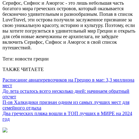
Серифос, Сифнос и Аморгос - это лишь небольшая часть
богатого мира греческих островов, который оказывается
бесконечно удивительным и разнообразным. Попав в список
LuveTravel, эти острова получили заслуженное признание за
свою уникальную красоту, историю и культуру. Поэтому, если
вы хотите погрузиться в удивительный мир Греции и открыть
для себя новые жемчужины ее архипелага, не забудьте
включить Серифос, Сифнос и Аморгос в свой список
путешествий.
Теги:
новости греции
ТАКЖЕ ЧИТАЕТЕ
Расписание авиаперевозчиков на Грецию в мае: 3,3 миллиона
мест
До лета осталось всего несколько дней: начинаем обратный
отсчет
П-ов Халкидики признан одним из самых лучших мест для
семейного отдыха
Два греческих пляжа вошли в ТОП лучших в МИРЕ на 2024
год