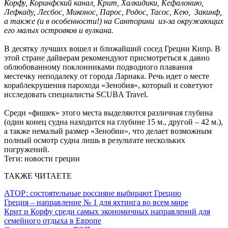
Корфу, Коринфский канал, Крит, Халкидики, Кефалонию,
Лефкаду, Лесбос, Миконос, Парос, Родос, Тасос, Кею, Закинф,
а также (и в особенности!) на Санторини из-за окружающих
его малых островков и вулкана.
В десятку лучших вошел и ближайший сосед Греции Кипр. В
этой стране дайверам рекомендуют присмотреться к давно
облюбованному поклонниками подводного плавания
местечку неподалеку от города Ларнака. Речь идет о месте
кораблекрушения парохода «Зенобия», который и советуют
исследовать специалисты SCUBA Travel.
Среди «фишек» этого места выделяются различная глубина
(один конец судна находится на глубине 15 м., другой – 42 м.),
а также немалый размер «Зенобии», что делает возможным
полный осмотр судна лишь в результате нескольких
погружений.
Теги:
новости греции
ТАКЖЕ ЧИТАЕТЕ
АТОР: состоятельные россияне выбирают Грецию
Греция – направление № 1 для яхтинга во всем мире
Крит и Корфу среди самых экономичных направлений для
семейного отдыха в Европе