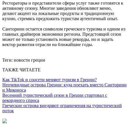
Рестораторы и представители сферы услуг также готовятся к
активному сезону. Многие заведения обновляют меню,
делают акцент на локальные продукты и традиционную
кухню, стремясь предложить туристам аутентичный опыт.
Санторини остается символом греческого туризма и одним из
главных драйверов экономики региона. Предстоящий сезон
может не только установить новые рекорды, но и задать
вектор развития отрасли на ближайшие годы.
Теги:
новости греции
ТАКЖЕ ЧИТАЕТЕ
Как TikTok и соцсети меняют туризм в Греции?
Неочевидные острова Греции: куда поехать вместо Санторини
и Миконоса
Весенний туристический сезон в Греции стартовал с
рекордного спроса
Греческие острова внедряют ограничения на туристический
поток