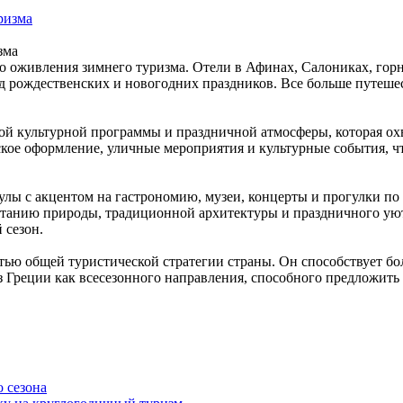
зма
го оживления зимнего туризма. Отели в Афинах, Салониках, гор
д рождественских и новогодних праздников. Все больше путеше
й культурной программы и праздничной атмосферы, которая охв
ое оформление, уличные мероприятия и культурные события, чт
улы с акцентом на гастрономию, музеи, концерты и прогулки п
етанию природы, традиционной архитектуры и праздничного уют
 сезон.
тью общей туристической стратегии страны. Он способствует бо
 Греции как всесезонного направления, способного предложить 
 сезона