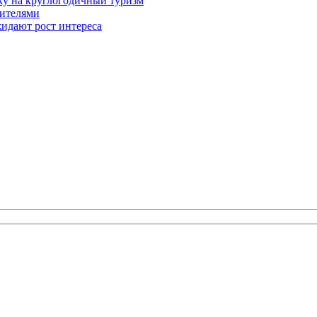
вку на круглогодичный туризм
тителями
идают рост интереса