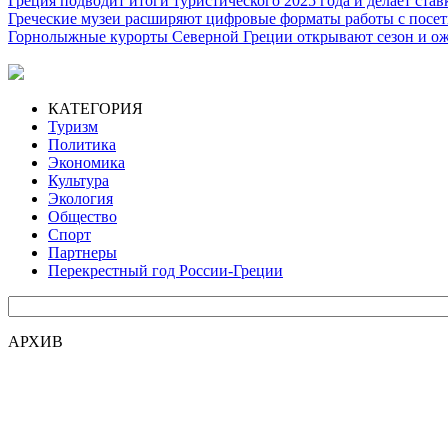
Греция подводит итоги туристического 2025 года и делает ста
Греческие музеи расширяют цифровые форматы работы с посе
Горнолыжные курорты Северной Греции открывают сезон и ож
КАТЕГОРИЯ
Туризм
Политика
Экономика
Культура
Экология
Общество
Спорт
Партнеры
Перекрестный год России-Греции
АРХИВ