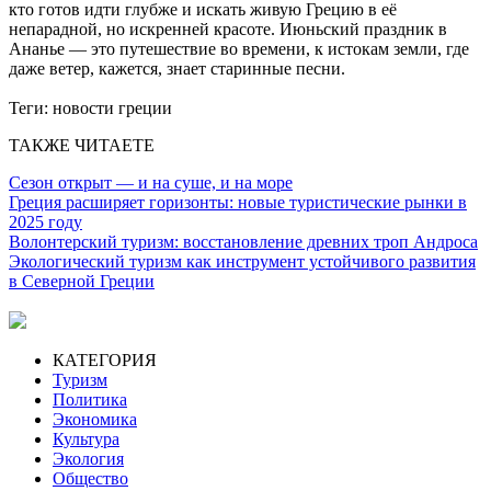
кто готов идти глубже и искать живую Грецию в её
непарадной, но искренней красоте. Июньский праздник в
Ананье — это путешествие во времени, к истокам земли, где
даже ветер, кажется, знает старинные песни.
Теги:
новости греции
ТАКЖЕ ЧИТАЕТЕ
Сезон открыт — и на суше, и на море
Греция расширяет горизонты: новые туристические рынки в
2025 году
Волонтерский туризм: восстановление древних троп Андроса
Экологический туризм как инструмент устойчивого развития
в Северной Греции
КАТЕГОРИЯ
Туризм
Политика
Экономика
Культура
Экология
Общество