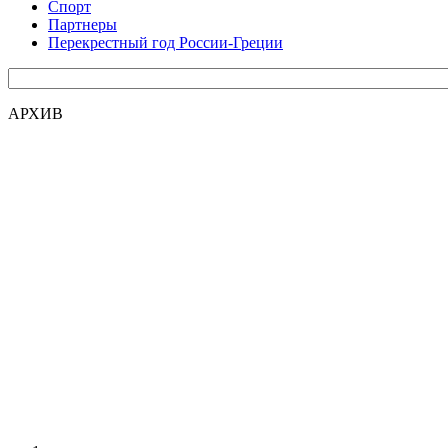
Спорт
Партнеры
Перекрестный год России-Греции
АРХИВ