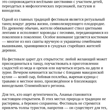
это сопровождается весёлыми шествиями с участием детей,
переодетых в мифологических персонажей, пастухов и
виноделов.
Одной из главных традиций фестиваля является ритуальный
танец вокруг дерева жизни, символизирующего плодородие.
По древнему обычаю, жители обвязывают ствол цветными
лентами и исполняют хороводы с песнями, передающимися из
поколения в поколение. Особое внимание уделяется костюмам
— многие из них сшиты вручную и украшены семейными
вышивками, хранящимися в сундуках старейших жителей
деревни.
На фестивале царит дух открытости: любой желающий может
присоединиться к танцу, поучаствовать в приготовлении
сладостей из меда и орехов или научиться играть на даули и
зурне. Вечером начинается застолье с блюдами македонской
кухни — козий сыр, бобовая похлебка, жареная курица с
травами и местное вино, произведённое в близлежащих
винодельнях Олимпийского региона.
Для тех, кто ищет аутентичность, Ананья становится
настоящим открытием. В этих местах природа и традиции не
растеряны, а бережно сохранены. Фестиваль не стремится
привлечь толпы туристов, напротив — он существует для тех,