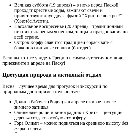
Великая суббота (19 апреля) – в ночь перед Пасхой
проходят крестные ходы, зажигают свечи и
приветствуют друг друга фразой "Христос воскрес!"
(Χριστός Ανέστη).
Пасхальное воскресенье (20 апреля) – традиционный
пикник с жареным ягненком, танцы и празднования по
всей стране.
Остров Корфу славится традицией сбрасывать с
балконов глиняные горшки (ботидес).
Если вы хотите увидеть Грецию в самом аутентичном виде,
приезжайте в апреле на Пасху!
Цветущая природа и активный отдых
Весна – лучшее время для прогулок и экскурсий по
природным достопримечательностям:
Долина бабочек (Родос) – в апреле оживает после
зимнего затишья.
Оливковые рощи и виноградники Крита – цветущие
деревья создают особую атмосферу.
Гора Олимп – можно подняться на среднюю высоту без
жары и снега.