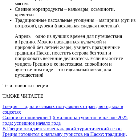
мясом.
Свежие морепродукты – кальмары, осьминоги,
креветки.
Традиционные пасхальные угощения – магирица (суп из
потрохов), цуреки (пасхальная сладкая плетенка).
Апрель – одно из лучших времен для путешествия
в Грецию. Можно насладиться культурой и
природой без летней жары, увидеть праздничные
традиции Пасхи, посетить острова без толп и
попробовать весенние деликатесы. Если вы хотите
увидеть Грецию в ее настоящем, спокойном и
аутентичном виде – это идеальный месяц для
путешествия!
Теги:
новости греции
ТАКЖЕ ЧИТАЕТЕ
Греция — одна из самых популярных стран для отдыха в
соцсетях
Салоники привлекли 1,6 миллиона туристов в начале 2025
года: успешное начало года
В Греции ожидается очень жаркий туристический сезон
Греция готовится к наплыву туристов на Пасху: традиции,