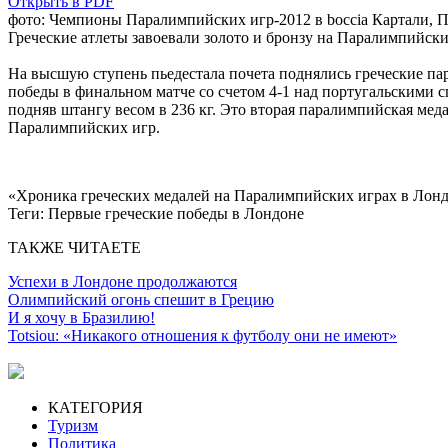
Открыть в PDF
фото: Чемпионы Паралимпийских игр-2012 в boccia Картали, 
Греческие атлеты завоевали золото и бронзу на Паралимпийск
На высшую ступень пьедестала почета поднялись греческие па
победы в финальном матче со счетом 4-1 над португальскими с
подняв штангу весом в 236 кг. Это вторая паралимпийская мед
Паралимпийских игр.
«Хроника греческих медалей на Паралимпийских играх в Лон
Теги:
Первые греческие победы в Лондоне
ТАКЖЕ ЧИТАЕТЕ
Успехи в Лондоне продолжаются
Олимпийский огонь спешит в Грецию
И я хочу в Бразилию!
Totsiou: «Никакого отношения к футболу они не имеют»
КАТЕГОРИЯ
Туризм
Политика