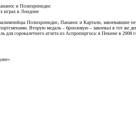
Пананос и Полихронидис
их играх в Лондоне
ралимпийцы Полихронидис, Пананос и Картали, завоевавшие пер
портсменами. Вторую медаль – бронзовую – завоевал в тот же де
аль для сорокалетнего атлета из Аспропиргоса: в Пекине в 2008
доне»