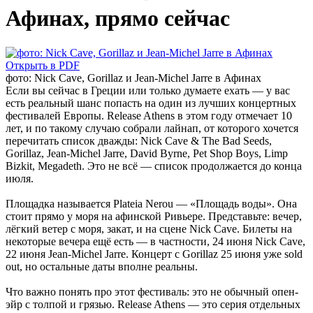
Афинах, прямо сейчас
Открыть в PDF
фото: Nick Cave, Gorillaz и Jean-Michel Jarre в Афинах
Если вы сейчас в Греции или только думаете ехать — у вас
есть реальный шанс попасть на один из лучших концертных
фестивалей Европы. Release Athens в этом году отмечает 10
лет, и по такому случаю собрали лайнап, от которого хочется
перечитать список дважды: Nick Cave & The Bad Seeds,
Gorillaz, Jean-Michel Jarre, David Byrne, Pet Shop Boys, Limp
Bizkit, Megadeth. Это не всё — список продолжается до конца
июля.
Площадка называется Plateia Nerou — «Площадь воды». Она
стоит прямо у моря на афинской Ривьере. Представьте: вечер,
лёгкий ветер с моря, закат, и на сцене Nick Cave. Билеты на
некоторые вечера ещё есть — в частности, 24 июня Nick Cave,
22 июня Jean-Michel Jarre. Концерт с Gorillaz 25 июня уже sold
out, но остальные даты вполне реальны.
Что важно понять про этот фестиваль: это не обычный опен-
эйр с толпой и грязью. Release Athens — это серия отдельных