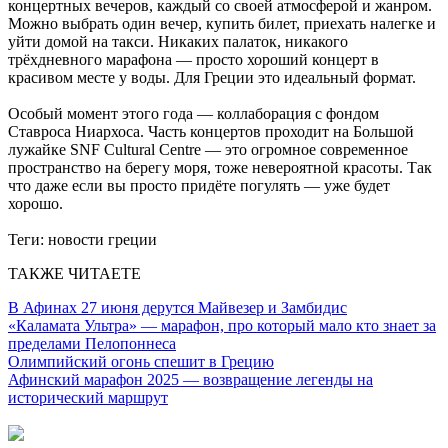
концертных вечеров, каждый со своей атмосферой и жанром.
Можно выбрать один вечер, купить билет, приехать налегке и
уйти домой на такси. Никаких палаток, никакого
трёхдневного марафона — просто хороший концерт в
красивом месте у воды. Для Греции это идеальный формат.
Особый момент этого года — коллаборация с фондом
Ставроса Ниархоса. Часть концертов проходит на Большой
лужайке SNF Cultural Centre — это огромное современное
пространство на берегу моря, тоже невероятной красоты. Так
что даже если вы просто придёте погулять — уже будет
хорошо.
Теги:
новости греции
ТАКЖЕ ЧИТАЕТЕ
В Афинах 27 июня дерутся Майвезер и Замбидис
«Каламата Ультра» — марафон, про который мало кто знает за
пределами Пелопоннеса
Олимпийский огонь спешит в Грецию
Афинский марафон 2025 — возвращение легенды на
исторический маршрут