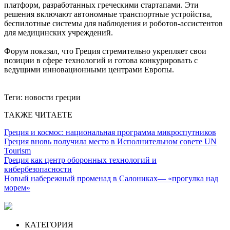
платформ, разработанных греческими стартапами. Эти
решения включают автономные транспортные устройства,
беспилотные системы для наблюдения и роботов-ассистентов
для медицинских учреждений.
Форум показал, что Греция стремительно укрепляет свои
позиции в сфере технологий и готова конкурировать с
ведущими инновационными центрами Европы.
Теги:
новости греции
ТАКЖЕ ЧИТАЕТЕ
Греция и космос: национальная программа микроспутников
Греция вновь получила место в Исполнительном совете UN
Tourism
Греция как центр оборонных технологий и
кибербезопасности
Новый набережный променад в Салониках— «прогулка над
морем»
КАТЕГОРИЯ