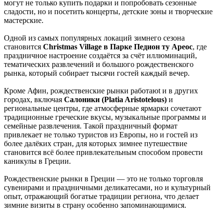
могут не только купить подарки и попробовать сезонные
сладости, но и посетить концерты, детские зоны и творческие
мастерские.
Одной из самых популярных локаций зимнего сезона
становится
Christmas Village в Парке Педион ту Ареос
, где
праздничное настроение создаётся за счёт иллюминаций,
тематических развлечений и большого рождественского
рынка, который собирает тысячи гостей каждый вечер.
Кроме Афин, рождественские рынки работаюt и в других
городах, включая
Салоники (Platia Aristotelous)
и
региональные центры, где атмосферные ярмарки сочетают
традиционные греческие вкусы, музыкальные программы и
семейные развлечения. Такой праздничный формат
привлекает не только туристов из Европы, но и гостей из
более далёких стран, для которых зимнее путешествие
становится всё более привлекательным способом провести
каникулы в Греции.
Рождественские рынки в Греции — это не только торговля
сувенирами и праздничными деликатесами, но и культурный
опыт, отражающий богатые традиции региона, что делает
зимние визиты в страну особенно запоминающимися.