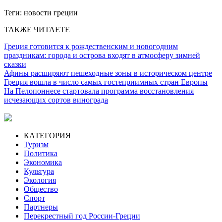
Теги:
новости греции
ТАКЖЕ ЧИТАЕТЕ
Греция готовится к рождественским и новогодним
праздникам: города и острова входят в атмосферу зимней
сказки
Афины расширяют пешеходные зоны в историческом центре
Греция вошла в число самых гостеприимных стран Европы
На Пелопоннесе стартовала программа восстановления
исчезающих сортов винограда
КАТЕГОРИЯ
Туризм
Политика
Экономика
Культура
Экология
Общество
Спорт
Партнеры
Перекрестный год России-Греции