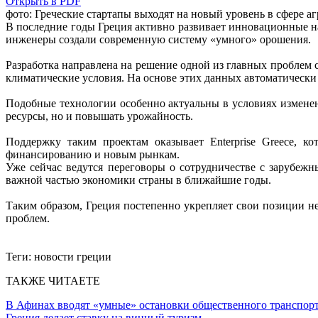
Открыть в PDF
фото: Греческие стартапы выходят на новый уровень в сфере а
В последние годы Греция активно развивает инновационные на
инженеры создали современную систему «умного» орошения.
Разработка направлена на решение одной из главных проблем с
климатические условия. На основе этих данных автоматически р
Подобные технологии особенно актуальны в условиях изменени
ресурсы, но и повышать урожайность.
Поддержку таким проектам оказывает Enterprise Greece, к
финансированию и новым рынкам.
Уже сейчас ведутся переговоры о сотрудничестве с зарубежн
важной частью экономики страны в ближайшие годы.
Таким образом, Греция постепенно укрепляет свои позиции н
проблем.
Теги:
новости греции
ТАКЖЕ ЧИТАЕТЕ
В Афинах вводят «умные» остановки общественного транспор
Греция делает ставку на винный туризм