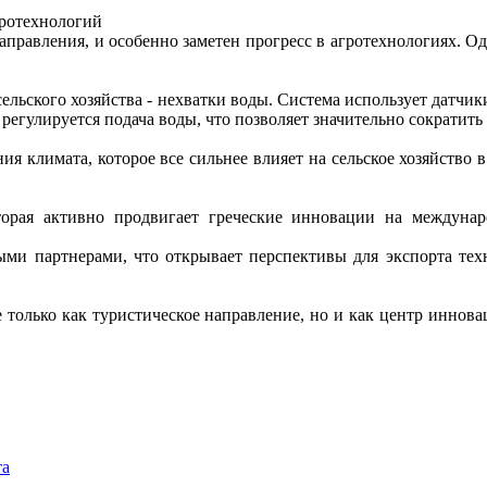
гротехнологий
правления, и особенно заметен прогресс в агротехнологиях. Одн
ельского хозяйства - нехватки воды. Система использует датчи
егулируется подача воды, что позволяет значительно сократить 
я климата, которое все сильнее влияет на сельское хозяйство
оторая активно продвигает греческие инновации на междуна
ыми партнерами, что открывает перспективы для экспорта тех
е только как туристическое направление, но и как центр инно
та