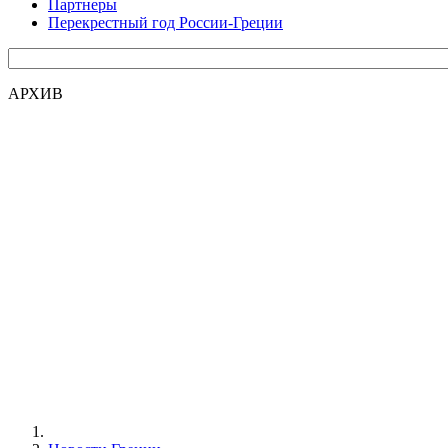
Партнеры
Перекрестный год России-Греции
АРХИВ