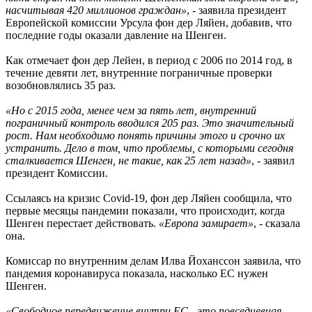
насчитывая 420 миллионов граждан»
, - заявила президент
Европейской комиссии Урсула фон дер Ляйен, добавив, что
последние годы оказали давление на Шенген.
Как отмечает фон дер Лейен, в период с 2006 по 2014 год, в
течение девяти лет, внутренние пограничные проверки
возобновлялись 35 раз.
«Но с 2015 года, менее чем за пять лет, внутренний
пограничный контроль вводился 205 раз. Это значительный
рост. Нам необходимо понять причины этого и срочно их
устранить. Дело в том, что проблемы, с которыми сегодня
сталкивается Шенген, не такие, как 25 лет назад»
, - заявил
президент Комиссии.
Ссылаясь на кризис Covid-19, фон дер Ляйен сообщила, что
первые месяцы пандемии показали, что происходит, когда
Шенген перестает действовать.
«Европа замирает»
, - сказала
она.
Комиссар по внутренним делам Илва Йоханссон заявила, что
пандемия коронавируса показала, насколько ЕС нужен
Шенген.
«Свободное передвижение внутри ЕС - это повседневная