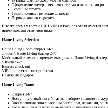
Бутылка шампанского Moët & Chandon
Оформление номера свежими цветами и лепестками роз
Сезонные фрукты
Традиционные греческие сладости
Первый завтрак с цветами
В то же время у гостей HRH Villas и Pavilions отеля имеется 
приемущества отмечены ниже.
Haute Living Selection
Haute Living Room открыт 24/7
Личный Haute Living-батлер 24/7
Мобильный телефон с прямым выходом на Haute Living-батлера 
VIP-check-in
Express check-out
VIP-приветствие по прибытии
Памятный подарок
Haute Living Room
Открыт 24/7
Доступ в уютный зал с богатым выбором планшетов, жур
Эксклюзивная зона с частным бассейном, лежаками, зо
Кофе, чай, прохладительные напитки, минеральная вода, 