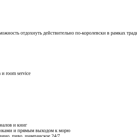
возможность отдохнуть действительно по-королевски в рамках тр
и room service
налов и книг
нтиками и прямым выходом к морю
вино, пиво, шампанское 24/7