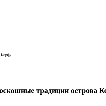
а Корфу
роскошные традиции острова К