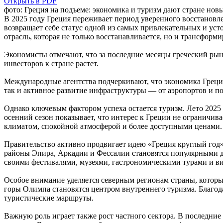
Открыть в PDF
фото: Греция на подъеме: экономика и туризм дают стране нов
В 2025 году Греция переживает период уверенного восстановл
возвращает себе статус одной из самых привлекательных и у
отрасль, которая не только восстанавливается, но и трансформ
Экономисты отмечают, что за последние месяцы греческий рыно
инвесторов к стране растет.
Международные агентства подчеркивают, что экономика Греции
так и активное развитие инфраструктуры — от аэропортов и п
Однако ключевым фактором успеха остается туризм. Лето 2025
осенний сезон показывает, что интерес к Греции не ограничив
климатом, спокойной атмосферой и более доступными ценами.
Правительство активно продвигает идею «Греция круглый год»,
районы Эпира, Аркадии и Фессалии становятся популярными дл
своими фестивалями, музеями, гастрономическими турами и в
Особое внимание уделяется северным регионам страны, которы
горы Олимпа становятся центром внутреннего туризма. Благо
туристические маршруты.
Важную роль играет также рост частного сектора. В последни