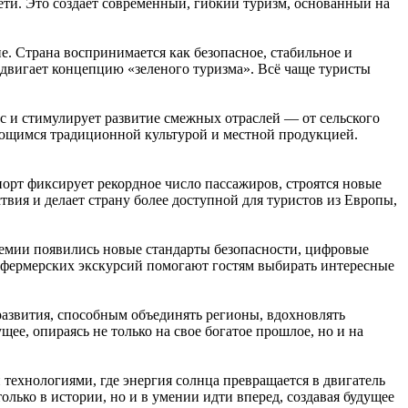
ти. Это создает современный, гибкий туризм, основанный на
. Страна воспринимается как безопасное, стабильное и
одвигает концепцию «зеленого туризма». Всё чаще туристы
с и стимулирует развитие смежных отраслей — от сельского
ующимся традиционной культурой и местной продукцией.
орт фиксирует рекордное число пассажиров, строятся новые
вия и делает страну более доступной для туристов из Европы,
демии появились новые стандарты безопасности, цифровые
 фермерских экскурсий помогают гостям выбирать интересные
развития, способным объединять регионы, вдохновлять
ее, опираясь не только на свое богатое прошлое, но и на
 технологиями, где энергия солнца превращается в двигатель
олько в истории, но и в умении идти вперед, создавая будущее