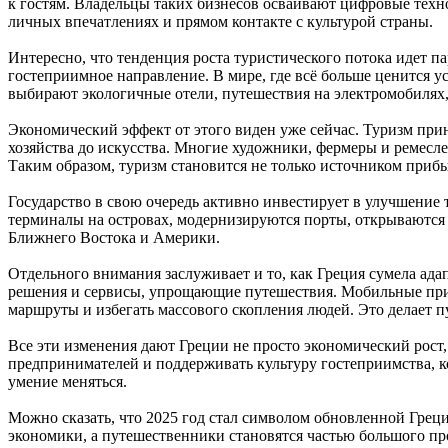
к гостям. Владельцы таких бизнесов осваивают цифровые техн
личных впечатлениях и прямом контакте с культурой страны.
Интересно, что тенденция роста туристического потока идет п
гостеприимное направление. В мире, где всё больше ценится у
выбирают экологичные отели, путешествия на электромобилях
Экономический эффект от этого виден уже сейчас. Туризм при
хозяйства до искусства. Многие художники, фермеры и ремес
Таким образом, туризм становится не только источником прибы
Государство в свою очередь активно инвестирует в улучшени
терминалы на островах, модернизируются порты, открываются 
Ближнего Востока и Америки.
Отдельного внимания заслуживает и то, как Греция сумела ад
решения и сервисы, упрощающие путешествия. Мобильные прил
маршруты и избегать массового скопления людей. Это делает
Все эти изменения дают Греции не просто экономический рост,
предпринимателей и поддерживать культуру гостеприимства, кот
умение меняться.
Можно сказать, что 2025 год стал символом обновленной Греци
экономики, а путешественники становятся частью большого проц