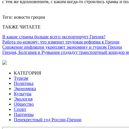
с тем же вдохновением, с каким когда-то строились храмы и п
Теги:
новости греции
ТАКЖЕ ЧИТАЕТЕ
В какие страны больше всего экспортирует Греция?
Работа по-новому: что изменит трудовая реформа в Греции
Снижение инфляции укрепляет экономику и туризм Греции
Греция, Болгария и Румыния создадут транспортный коридор
КАТЕГОРИЯ
Туризм
Политика
Экономика
Культура
Экология
Общество
Спорт
Партнеры
Перекрестный год России-Греции