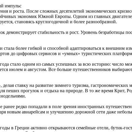
ый импульс
ения и роста. После сложных десятилетий экономических кризис
стойчивых экономик Южной Европы. Одним из главных двигателе
ируется, становясь круглогодичной и более разнообразной.
к демонстрирует стабильность и рост. Уровень безработицы пос
 стала более гибкой и способной адаптироваться к внешним из
ортов до цифровых сервисов и «умных» туристических платформ
 года стало одним из самых успешных за всю историю: число ме
ается июлем и августом. Все больше путешественников выбирают
 делая ставку на развитие зимнего туризма, гастрономических 
я пеших прогулок и отдыха на природе. В то же время Крит, Ро
инодельнями.
е ранее редко попадали в поле зрения иностранных путешестве
даря новым авиарейсам и улучшению дорожной сети даже неболь
е годы в Греции активно открываются семейные отели, бутик-г