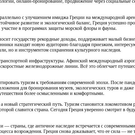
ологии, онлайн-бронирование, продвижение через социальные се
араллельно с улучшением имиджа Греции на международной арене
стойчивое развитие и экологический баланс, Греция успешно пр
, участие в программах защиты морской флоры и фауны.
носит государству рекордные доходы, поддерживает малый бизне
ленники находят новую аудиторию благодаря приезжим, интерес
ли, но и инструментом сохранения культурного наследия.
е транспортной инфраструктуры. Афинский международный аэроп
скоростные железнодорожные линии. Всё это облегчает путешест
аптировать туризм к требованиям современной эпохи. После пан
ожения для бронирования музеев, экологических туров и даже
 путешествия более осмысленными и комфортными.
 а новый стратегический путь. Туризм становится локомотивом 
орой славится страна. Сегодня Греция уверенно смотрит в будущ
и — страны, где античное наследие встречается с современными
есса возрождения. Греция снова доказывает, что ее сила — не т