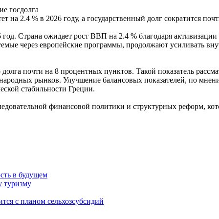
ие госдолга
стет на 2.4 % в 2026 году, а государственный долг сократится п
 год. Страна ожидает рост ВВП на 2.4 % благодаря активизаци
уемые через европейские программы, продолжают усиливать вну
долга почти на 8 процентных пунктов. Такой показатель рассм
ародных рынков. Улучшение балансовых показателей, по мнени
еской стабильности Греции.
оследовательной финансовой политики и структурных реформ, к
сть в будущем
у туризму
ится с планом сельхозсубсидий