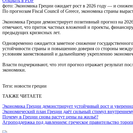
Открыть в PDF
фото: Экономика Греции ожидает рост в 2026 году — и снижен
По прогнозам Fiscal Council of Greece, экономика страны выра
Экономика Греции демонстрирует позитивный прогноз на 2026
отмечают, что приток частных вложений и проекты, финансир
предыдущих кризисных лет.
Одновременно ожидается заметное снижение государственного 
устойчивости страны и повышению доверия со стороны междун
условиям заимствований и дальнейшему укреплению экономич
Власти подчеркивают, что этот прогноз отражает результат п
экономики.
Теги:
новости греции
ТАКЖЕ ЧИТАЕТЕ
Экономика Греции демонстрирует устойчивый рост и уверенно
Экономический план Греции даёт сильный стимул внутреннем
Почему в Греции снова растут цены на жильё?
Агроподдержка под давлением: греческое правительство тороп