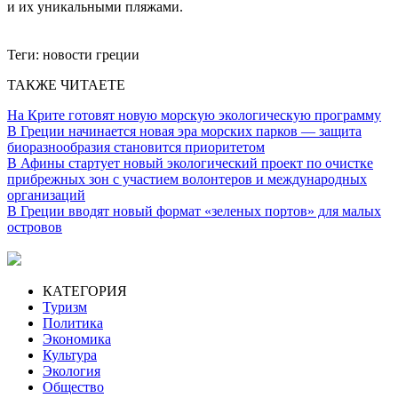
и их уникальными пляжами.
Теги:
новости греции
ТАКЖЕ ЧИТАЕТЕ
На Крите готовят новую морскую экологическую программу
В Греции начинается новая эра морских парков — защита
биоразнообразия становится приоритетом
В Афины стартует новый экологический проект по очистке
прибрежных зон с участием волонтеров и международных
организаций
В Греции вводят новый формат «зеленых портов» для малых
островов
КАТЕГОРИЯ
Туризм
Политика
Экономика
Культура
Экология
Общество