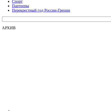
Спорт
Партнеры
Перекрестный год России-Греции
АРХИВ