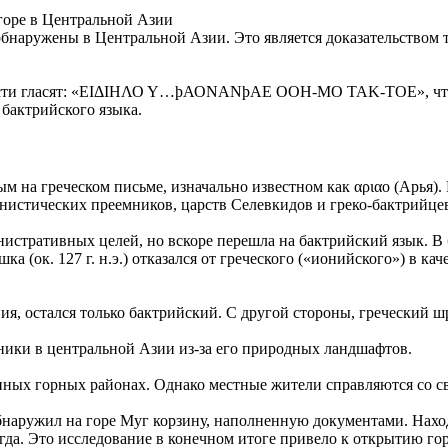
горе в Центральной Азии
наружены в Центральной Азии. Это является доказательством тог
ласти гласят: «ΕΙΔΙΗΛΟ Υ…ϸΑΟΝΑΝϸΑΕ ΟΟΗ-ΜΟ ΤΑΚ-ΤΟΕ», что п
бактрийского языка.
 на греческом письме, изначально известном как αριαo (Арья).
нистических преемников, царств Селевкидов и греко-бактрийцев
истративных целей, но вскоре перешла на бактрийский язык. В 
а (ок. 127 г. н.э.) отказался от греческого («ионийского») в к
ния, остался только бактрийский. С другой стороны, греческий 
ники в центральной Азии из-за его природных ландшафтов.
ых горных районах. Однако местные жители справляются со сво
наружил на горе Муг корзину, наполненную документами. Находк
гда. Это исследование в конечном итоге привело к открытию г