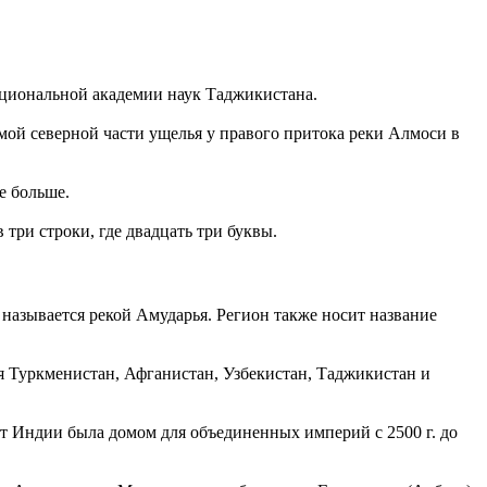
ациональной академии наук Таджикистана.
мой северной части ущелья у правого притока реки Алмоси в
е больше.
три строки, где двадцать три буквы.
называется рекой Амударья. Регион также носит название
я Туркменистан, Афганистан, Узбекистан, Таджикистан и
 от Индии была домом для объединенных империй с 2500 г. до