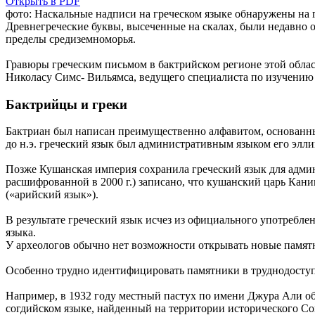
Открыть в PDF
фото: Наскальные надписи на греческом языке обнаружены на 
Древнегреческие буквы, высеченные на скалах, были недавно об
пределы средиземноморья.
Гравюры греческим письмом в бактрийском регионе этой об
Николасу Симс- Вильямса, ведущего специалиста по изучению 
Бактрийцы и греки
Бактриан был написан преимущественно алфавитом, основанным
до н.э. греческий язык был административным языком его элли
Позже Кушанская империя сохранила греческий язык для админ
расшифрованной в 2000 г.) записано, что кушанский царь Канишк
(«арийский язык»).
В результате греческий язык исчез из официального употребле
языка.
У археологов обычно нет возможности открывать новые памят
Особенно трудно идентифицировать памятники в труднодоступн
Например, в 1932 году местный пастух по имени Джура Али об
согдийском языке, найденный на территории исторического Со