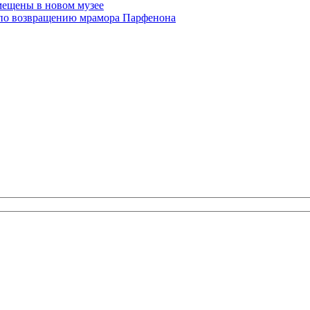
змещены в новом музее
 по возвращению мрамора Парфенона