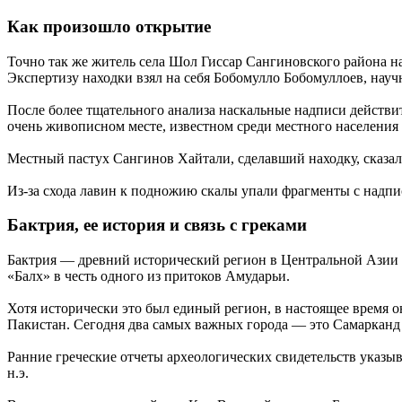
Как произошло открытие
Точно так же житель села Шол Гиссар Сангиновского района н
Экспертизу находки взял на себя Бобомулло Бобомуллоев, нау
После более тщательного анализа наскальные надписи действи
очень живописном месте, известном среди местного населени
Местный пастух Сангинов Хайтали, сделавший находку, сказал, 
Из-за схода лавин к подножию скалы упали фрагменты с надпис
Бактрия, ее история и связь с греками
Бактрия — древний исторический регион в Центральной Азии м
«Балх» в честь одного из притоков Амударьи.
Хотя исторически это был единый регион, в настоящее время 
Пакистан. Сегодня два самых важных города — это Самарканд 
Ранние греческие отчеты археологических свидетельств указыв
н.э.