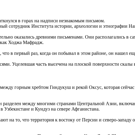
аткнулся в горах на надписи незнакомым письмом.
чный сотрудник Института истории, археологии и этнографии Н
тельно оказались древними письменами. Они располагались в са
я как Ходжа Мафрадж.
что в первый раз, когда он побывал в этом районе, он нашел ещ
ями. Уцелевшая часть высечена на плоской поверхности скалы в 
ежду горным хребтом Гиндукуш и рекой Оксус, которая сейчас 
он разделен между многими странами Центральной Азии, включа
в Узбекистане и Кундуз на севере Афганистана.
ают на то, что территория к востоку от Персии и северо-западу