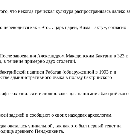
о, что некогда греческая культура распространялась далеко за
ереводится как «Это… царь царей, Вима Такту», согласно
 После завоевания Александром Македонским Бактрии в 323 г.
, в течение примерно двух столетий.
бактрийской надписи Рабатак (обнаруженной в 1993 г. и
ачестве административного языка в пользу бактрийского
шрифт сохранился и использовался для написания бактрийского
ей задачей и сообщают о своих находках археологам.
а оказалась уникальной, так как это был первый текст на
ородища древнего Пенджикента.