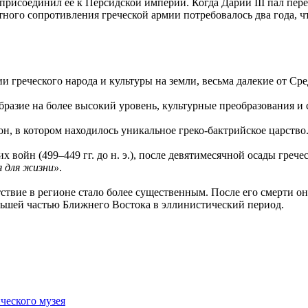
присоединил ее к Персидской империи. Когда Дарий III пал пер
 местного сопротивления греческой армии потребовалось два года,
 греческого народа и культуры на земли, весьма далекие от Ср
ообразие на более высокий уровень, культурные преобразования 
н, в котором находилось уникальное греко-бактрийское царство
их войн (499–449 гг. до н. э.), после девятимесячной осады гре
я для жизни»
.
ствие в регионе стало более существенным. После его смерти о
льшей частью Ближнего Востока в эллинистический период.
ческого музея