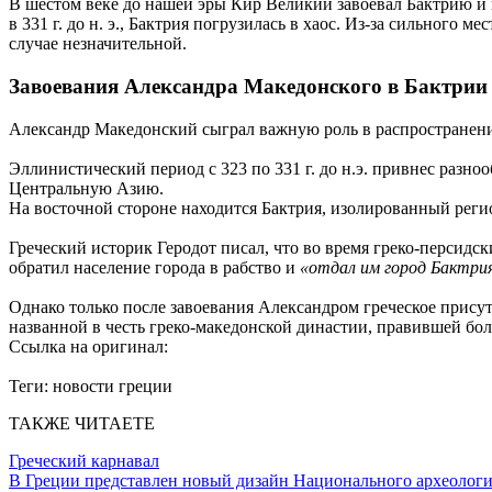
В шестом веке до нашей эры Кир Великий завоевал Бактрию и 
в 331 г. до н. э., Бактрия погрузилась в хаос. Из-за сильного
случае незначительной.
Завоевания Александра Македонского в Бактрии
Александр Македонский сыграл важную роль в распространении
Эллинистический период с 323 по 331 г. до н.э. привнес разн
Центральную Азию.
На восточной стороне находится Бактрия, изолированный регио
Греческий историк Геродот писал, что во время греко-персидск
обратил население города в рабство и
«отдал им город Бактри
Однако только после завоевания Александром греческое присут
названной в честь греко-македонской династии, правившей бо
Ссылка на оригинал:
Теги:
новости греции
ТАКЖЕ ЧИТАЕТЕ
Греческий карнавал
В Греции представлен новый дизайн Национального археологи