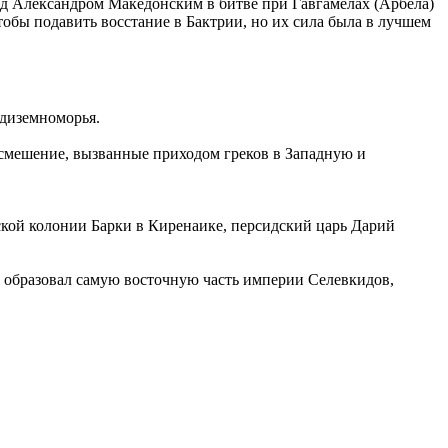
ед Александром Македонским в битве при Гавгамелах (Арбела)
 чтобы подавить восстание в Бактрии, но их сила была в лучшем
едиземноморья.
и смешение, вызванные приходом греков в Западную и
.
ческой колонии Барки в Киренаике, персидский царь Дарий
н образовал самую восточную часть империи Селевкидов,