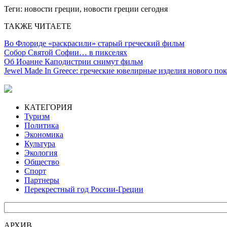
Теги:
новости греции, новости греции сегодня
ТАКЖЕ ЧИТАЕТЕ
Во Флориде «раскрасили» старый греческий фильм
Собор Святой Софии… в пикселях
Об Иоанне Каподистрии снимут фильм
Jewel Made In Greece: греческие ювелирные изделия нового по
КАТЕГОРИЯ
Туризм
Политика
Экономика
Культура
Экология
Общество
Спорт
Партнеры
Перекрестный год России-Греции
АРХИВ