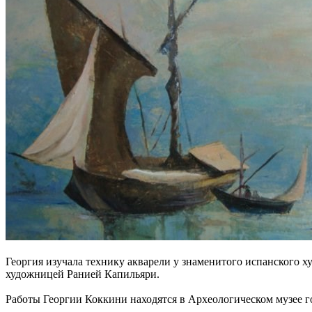
Георгия изучала технику акварели у знаменитого испанского 
художницей Ранией Капильяри.
Работы Георгии Коккини находятся в Археологическом музее г