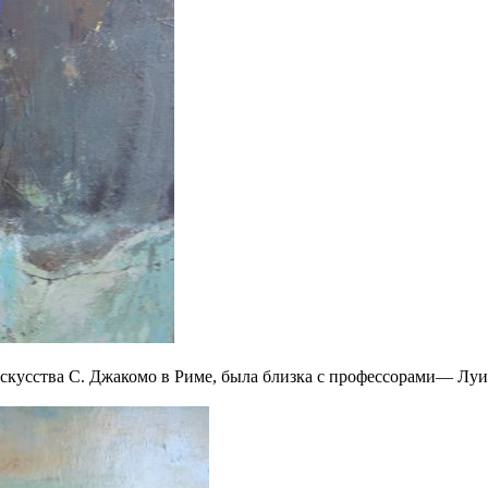
искусства С. Джакомо в Риме, была близка с профессорами— Лу