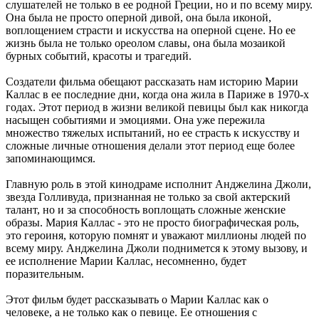
слушателей не только в ее родной Греции, но и по всему миру.
Она была не просто оперной дивой, она была иконой,
воплощением страсти и искусства на оперной сцене. Но ее
жизнь была не только ореолом славы, она была мозаикой
бурных событий, красоты и трагедий.
Создатели фильма обещают рассказать нам историю Марии
Каллас в ее последние дни, когда она жила в Париже в 1970-х
годах. Этот период в жизни великой певицы был как никогда
насыщен событиями и эмоциями. Она уже пережила
множество тяжелых испытаний, но ее страсть к искусству и
сложные личные отношения делали этот период еще более
запоминающимся.
Главную роль в этой кинодраме исполнит Анджелина Джоли,
звезда Голливуда, признанная не только за свой актерский
талант, но и за способность воплощать сложные женские
образы. Мария Каллас - это не просто биографическая роль,
это героиня, которую помнят и уважают миллионы людей по
всему миру. Анджелина Джоли поднимется к этому вызову, и
ее исполнение Марии Каллас, несомненно, будет
поразительным.
Этот фильм будет рассказывать о Марии Каллас как о
человеке, а не только как о певице. Ее отношения с