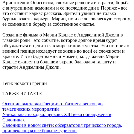
Аристотелем Онассисом, сложные решения и страсти, борьба
с внутренними демонами и ее последние дни в Париже - все
это составит каркас рассказа. Зрители увидят не только
бурные взлеты карьеры Марии, но и ее человеческую сторону,
ее сомнения и борьбу за собственное счастье.
Создание фильма о Марии Каллас с Анджелиной Джоли в
главной роли - это событие, которое долгое время будет
обсуждаться и цениться в мире киноискусства. Эта история о
великой певице исследует ее жизнь во всей ее сложности и
красоте. И это будет важный момент, когда жизнь Марии
Каллас оживет на большом экране благодаря таланту и
страсти Анджелины Джоли.
Теги:
новости греции
ТАКЖЕ ЧИТАЕТЕ
Осенние выставки Греции: от бизнес-эвентов до
тематических мероприятий
Уникальная находка: церковь XIII века обнаружена в
Салониках
Салоники в новом свете: обсерватория греческого города,
привлекающая все больше туристов