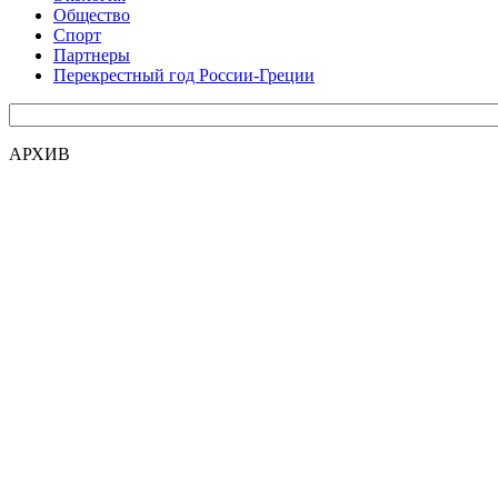
Общество
Спорт
Партнеры
Перекрестный год России-Греции
АРХИВ