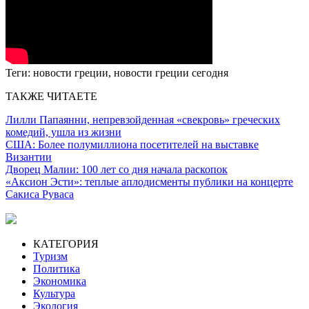
Теги:
новости греции, новости греции сегодня
ТАКЖЕ ЧИТАЕТЕ
Лилли Папаянни, непревзойденная «свекровь» греческих
комедий, ушла из жизни
США: Более полумиллиона посетителей на выставке
Византии
Дворец Малии: 100 лет со дня начала раскопок
«Аксион Эсти»: теплые аплодисменты публики на концерте
Сакиса Руваса
КАТЕГОРИЯ
Туризм
Политика
Экономика
Культура
Экология