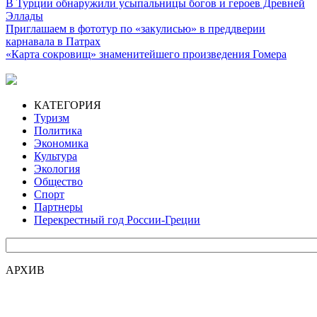
В Турции обнаружили усыпальницы богов и героев Древней
Эллады
Приглашаем в фототур по «закулисью» в преддверии
карнавала в Патрах
«Карта сокровищ» знаменитейшего произведения Гомера
КАТЕГОРИЯ
Туризм
Политика
Экономика
Культура
Экология
Общество
Спорт
Партнеры
Перекрестный год России-Греции
АРХИВ