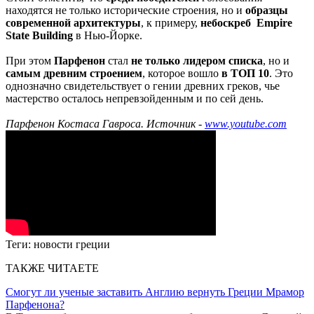
находятся не только исторические строения, но и
образцы
современной архитектуры
, к примеру,
небоскреб Empire
State Building
в Нью-Йорке.
При этом
Парфенон
стал
не только лидером списка
, но и
самым древним строением
, которое вошло
в ТОП 10
. Это
однозначно свидетельствует о гении древних греков, чье
мастерство осталось непревзойденным и по сей день.
Парфенон Костаса Гавроса. Источник -
www.youtube.com
Теги:
новости греции
ТАКЖЕ ЧИТАЕТЕ
Смогут ли ученые заставить Англию вернуть Греции Мрамор
Парфенона?