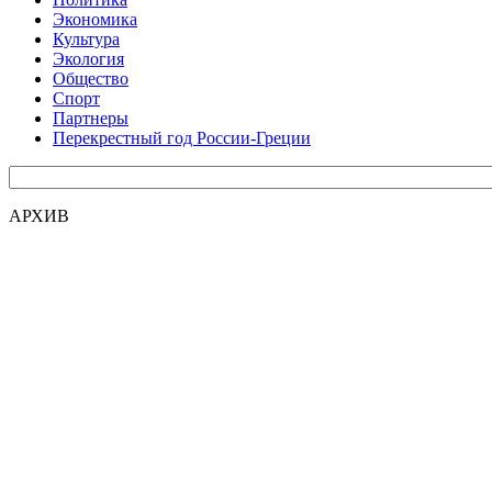
Экономика
Культура
Экология
Общество
Спорт
Партнеры
Перекрестный год России-Греции
АРХИВ