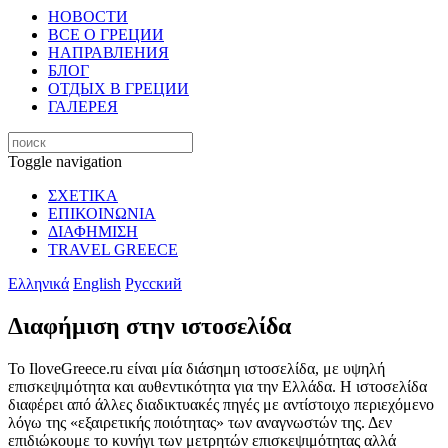
НОВОСТИ
ВСЕ О ГРЕЦИИ
НАПРАВЛЕНИЯ
БЛОГ
ОТДЫХ В ГРЕЦИИ
ГАЛЕРЕЯ
Toggle navigation
ΣΧΕΤΙΚΑ
ΕΠΙΚΟΙΝΩΝΙΑ
ΔΙΑΦΗΜΙΣΗ
TRAVEL GREECE
Ελληνικά
English
Русский
Διαφήμιση στην ιστοσελίδα
Το IloveGreece.ru είναι μία διάσημη ιστοσελίδα, με υψηλή
επισκεψιμότητα και αυθεντικότητα για την Ελλάδα. Η ιστοσελίδα
διαφέρει από άλλες διαδικτυακές πηγές με αντίστοιχο περιεχόμενο
λόγω της «εξαιρετικής ποιότητας» των αναγνωστών της. Δεν
επιδιώκουμε το κυνήγι των μετρητών επισκεψιμότητας αλλά