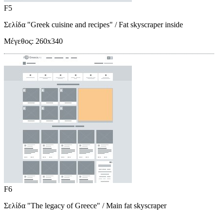
F5
Σελίδα "Greek cuisine and recipes"
/ Fat skyscraper inside
Μέγεθος:
260x340
F6
Σελίδα "The legacy of Greece"
/ Main fat skyscraper