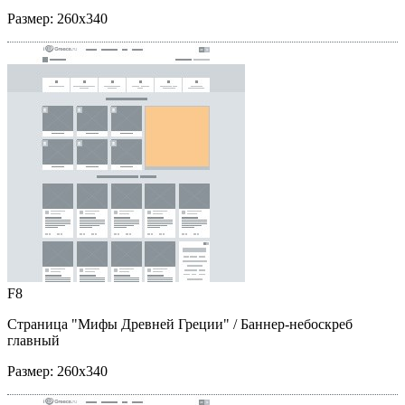
Размер:
260x340
F8
Страница "Мифы Древней Греции"
/ Баннер-небоскреб
главный
Размер:
260x340