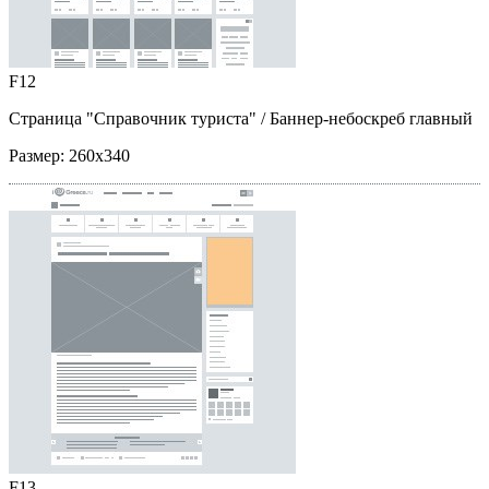
F12
Страница "Справочник туриста"
/ Баннер-небоскреб главный
Размер:
260x340
F13