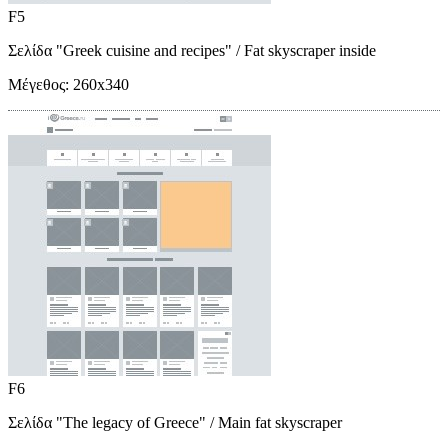
F5
Σελίδα "Greek cuisine and recipes"
/ Fat skyscraper inside
Μέγεθος:
260x340
F6
Σελίδα "The legacy of Greece"
/ Main fat skyscraper