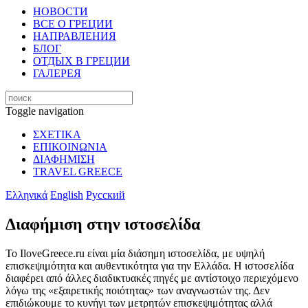
НОВОСТИ
ВСЕ О ГРЕЦИИ
НАПРАВЛЕНИЯ
БЛОГ
ОТДЫХ В ГРЕЦИИ
ГАЛЕРЕЯ
Toggle navigation
ΣΧΕΤΙΚΑ
ΕΠΙΚΟΙΝΩΝΙΑ
ΔΙΑΦΗΜΙΣΗ
TRAVEL GREECE
Ελληνικά
English
Русский
Διαφήμιση στην ιστοσελίδα
Το IloveGreece.ru είναι μία διάσημη ιστοσελίδα, με υψηλή
επισκεψιμότητα και αυθεντικότητα για την Ελλάδα. Η ιστοσελίδα
διαφέρει από άλλες διαδικτυακές πηγές με αντίστοιχο περιεχόμενο
λόγω της «εξαιρετικής ποιότητας» των αναγνωστών της. Δεν
επιδιώκουμε το κυνήγι των μετρητών επισκεψιμότητας αλλά