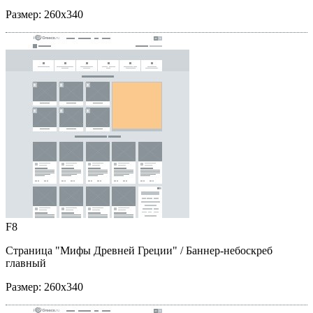
Размер:
260x340
F8
Страница "Мифы Древней Греции"
/ Баннер-небоскреб
главный
Размер:
260x340