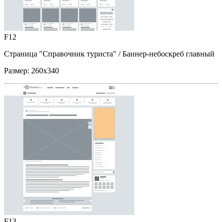
F12
Страница "Справочник туриста"
/ Баннер-небоскреб главный
Размер:
260x340
F13