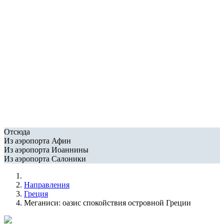
Отсюда
Из аэропорта Афин
Из аэропорта Иоаннины
Из аэропорта Салоники
Направления
Греция
Меганиси: оазис спокойствия островной Греции