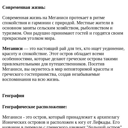
Современная жизнь:
Современная жизнь на Меганиси протекает в ритме
спокойствия и гармонии с природой. Местные жители в
основном заняты сельским хозяйством, рыболовством и
туризмом. Они радушно принимают гостей и гордятся своим
прекрасным уголком мира.
Меганиси
— это настоящий рай для тех, кто ищет уединение,
красоту и спокойствие. Этот остров обладает всеми
особенностями, которые делают греческие острова такими
привлекательными для путешественников. Посетив
Меганиси, вы окунетесь в мир неповторимой красоты и
греческого гостеприимства, создав незабываемые
воспоминания на всю жизнь.
География
Географическое расположение:
Меганиси - это остров, который принадлежит к архипелагу
Ионических островов и расположен к югу от Лефкады. Его
название в переводе с греческого означает "большой остров",