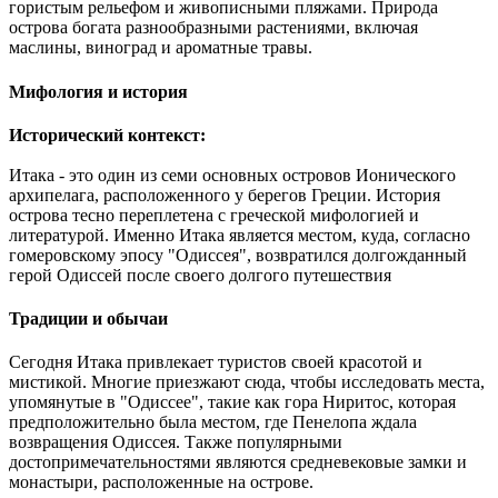
гористым рельефом и живописными пляжами. Природа
острова богата разнообразными растениями, включая
маслины, виноград и ароматные травы.
Мифология и история
Исторический контекст:
Итака - это один из семи основных островов Ионического
архипелага, расположенного у берегов Греции. История
острова тесно переплетена с греческой мифологией и
литературой. Именно Итака является местом, куда, согласно
гомеровскому эпосу "Одиссея", возвратился долгожданный
герой Одиссей после своего долгого путешествия
Традиции и обычаи
Сегодня Итака привлекает туристов своей красотой и
мистикой. Многие приезжают сюда, чтобы исследовать места,
упомянутые в "Одиссее", такие как гора Ниритос, которая
предположительно была местом, где Пенелопа ждала
возвращения Одиссея. Также популярными
достопримечательностями являются средневековые замки и
монастыри, расположенные на острове.