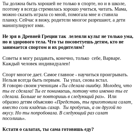
Ты должна быть хорошей не только в спорте, но и в школе,
поэтому я всегда стремилась хорошо учиться, читать. Мама,
можно сказать играла со мной, помогала мне и ставила
планку. Сейчас я вижу, родители многое разрешают, а дети
манипулируют ими.
Не зря в Древней Греции так лелеяли культ не только ума,
но и здорового тела. Что ты посоветуешь детям, кто не
занимается спортом и их родителям?
Советы я могу раздавать, конечно, только себе, Варваре.
Каждый человек индивидуален!
Спорт многое дает. Самое главное - научиться проигрывать.
Нельзя всегда быть первым. Ты упал, снова встал.
Я говорю своим ученицам
«Ты сделала ошибку. Молодец, что
ты ее сделала! Ты ее понимаешь, потому что именно ты ее
сделала. Больше не повторишь в следующий раз».
Или
образно детям объясняю
«Представь, ты приготовила салат,
вместо соли кладешь сахар. Ты пробуешь, а он другой по
вкусу. Но ты попробовала. В следующий раз салат
посолишь».
Кстати о салатах, ты сама готовишь еду?