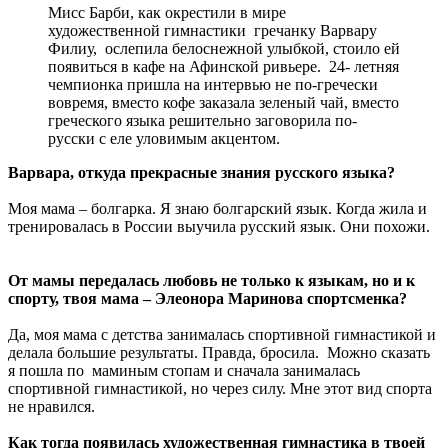
Мисс Барби, как окрестили в мире
художественной гимнастики гречанку Варвару
Филиу, ослепила белоснежной улыбкой, стоило ей
появиться в кафе на Афинской ривьере. 24- летняя
чемпионка пришла на интервью не по-гречески
вовремя, вместо кофе заказала зеленый чай, вместо
греческого языка решительно заговорила по-
русски с еле уловимым акцентом.
Варвара, откуда прекрасные знания русского языка?
Моя мама – болгарка. Я знаю болгарский язык. Когда жила и
тренировалась в России выучила русский язык. Они похожи.
От мамы передалась любовь не только к языкам, но и к
спорту, твоя мама – Элеонора Маринова спортсменка?
Да, моя мама с детства занималась спортивной гимнастикой и
делала большие результаты. Правда, бросила. Можно сказать
я пошла по маминым стопам и сначала занималась
спортивной гимнастикой, но через силу. Мне этот вид спорта
не нравился.
Как тогда появилась художественная гимнастика в твоей