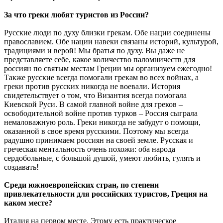
За что греки любят туристов из России?
Русские люди по духу близки грекам. Обе нации соединены
православием. Обе нации навеки связаны историй, культурой,
традициями и верой! Мы братья по духу. Вы даже не
представляете себе, какое количество паломничеств для
россиян по святым местам Греции мы организуем ежегодно!
Также русские всегда помогали грекам во всех войнах, а
греки против русских никогда не воевали. История
свидетельствует о том, что Византия всегда помогала
Киевской Руси. В самой главной войне для греков –
освободительной войне против турков – Россия сыграла
немаловажную роль. Греки никогда не забудут о помощи,
оказанной в свое время русскими. Поэтому мы всегда
радушно принимаем россиян на своей земле. Русская и
греческая ментальность очень похожи: оба народа
сердобольные, с большой душой, умеют любить, гулять и
создавать!
Среди южноевропейских стран, по степени
привлекательности для российских туристов, Греция на
каком месте?
Италия на первом месте. Этому есть практическое