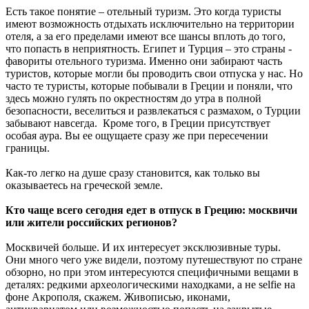
Есть такое понятие – отельный туризм. Это когда туристы
имеют возможность отдыхать исключительно на территории
отеля, а за его пределами имеют все шансы вплоть до того,
что попасть в неприятность. Египет и Турция – это страны -
фавориты отельного туризма. Именно они забирают часть
туристов, которые могли бы проводить свои отпуска у нас. Но
часто те туристы, которые побывали в Греции и поняли, что
здесь можно гулять по окрестностям до утра в полной
безопасности, веселиться и развлекаться с размахом, о Турции
забывают навсегда. Кроме того, в Греции присутствует
особая аура. Вы ее ощущаете сразу же при пересечении
границы.
Как-то легко на душе сразу становится, как только вы
оказываетесь на греческой земле.
Кто чаще всего сегодня едет в отпуск в Грецию: москвичи
или жители российских регионов?
Москвичей больше. И их интересует эксклюзивные туры.
Они много чего уже видели, поэтому путешествуют по стране
обзорно, но при этом интересуются специфичными вещами в
деталях: редкими археологическими находками, а не selfie на
фоне Акрополя, скажем. Живописью, иконами,