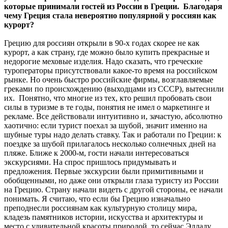
которые принимали гостей из России в Греции. Благодаря
чему Греция стала невероятно популярной у россиян как
курорт?
Грецию для россиян открыли в 90-х годах скорее не как
курорт, а как страну, где можно было купить прекрасные и
недорогие меховые изделия. Надо сказать, что греческие
туроператоры присутствовали какое-то время на российском
рынке. Но очень быстро российские фирмы, возглавляемые
греками по происхождению (выходцами из СССР), вытеснили
их. Понятно, что многие из тех, кто решил пробовать свои
силы в туризме в те годы, понятия не имел о маркетинге и
рекламе. Все действовали интуитивно и, зачастую, абсолютно
хаотично: если турист поехал за шубой, значит именно на
шубные туры надо делать ставку. Так и работали по Греции: к
поездке за шубой прилагалось несколько солнечных дней на
пляже. Ближе к 2000-м, гости начали интересоваться
экскурсиями. На спрос пришлось придумывать и
предложения. Первые экскурсии были примитивными и
обобщенными, но даже они открыли глаза туристу из России
на Грецию. Страну начали видеть с другой стороны, ее начали
понимать. Я считаю, что если бы Грецию изначально
преподнесли россиянам как культурную столицу мира,
кладезь памятников истории, искусства и архитектуры и
место с удивительной красоты природой, то сейчас Элладу