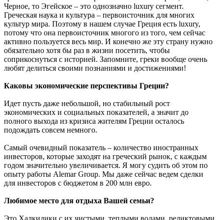
Черное, то Эгейское – это однозначно luxury сегмент.
Греческая наука и культура – первоисточник для многих
культур мира. Поэтому в нашем случае Греция есть luxury,
потому что она первоисточник многого из того, чем сейчас
активно пользуется весь мир. И конечно же эту страну нужно
обязательно хотя бы раз в жизни посетить, чтобы
соприкоснуться с историей. Запомните, греки вообще очень
любят делиться своими познаниями и достижениями!
Каковы экономические перспективы Греции?
Идет пусть даже небольшой, но стабильный рост
экономических и социальных показателей, а значит до
полного выхода из кризиса жителям Греции осталось
подождать совсем немного.
Самый очевидный показатель – количество иностранных
инвесторов, которые заходят на греческий рынок, с каждым
годом значительно увеличивается. Я могу судить об этом по
опыту работы Alemar Group. Мы даже сейчас ведем сделки
для инвесторов с бюджетом в 200 млн евро.
Любимое место для отдыха Вашей семьи?
Это Халкидики с их чистыми, теплыми водами, реликтовыми