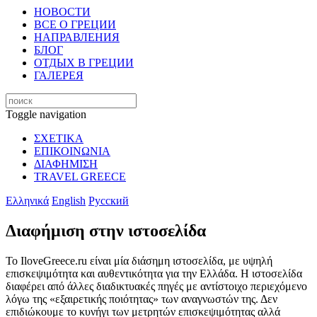
НОВОСТИ
ВСЕ О ГРЕЦИИ
НАПРАВЛЕНИЯ
БЛОГ
ОТДЫХ В ГРЕЦИИ
ГАЛЕРЕЯ
Toggle navigation
ΣΧΕΤΙΚΑ
ΕΠΙΚΟΙΝΩΝΙΑ
ΔΙΑΦΗΜΙΣΗ
TRAVEL GREECE
Ελληνικά
English
Русский
Διαφήμιση στην ιστοσελίδα
Το IloveGreece.ru είναι μία διάσημη ιστοσελίδα, με υψηλή
επισκεψιμότητα και αυθεντικότητα για την Ελλάδα. Η ιστοσελίδα
διαφέρει από άλλες διαδικτυακές πηγές με αντίστοιχο περιεχόμενο
λόγω της «εξαιρετικής ποιότητας» των αναγνωστών της. Δεν
επιδιώκουμε το κυνήγι των μετρητών επισκεψιμότητας αλλά