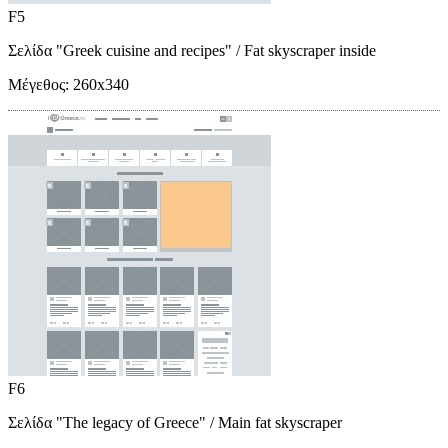
F5
Σελίδα "Greek cuisine and recipes"
/ Fat skyscraper inside
Μέγεθος:
260x340
F6
Σελίδα "The legacy of Greece"
/ Main fat skyscraper