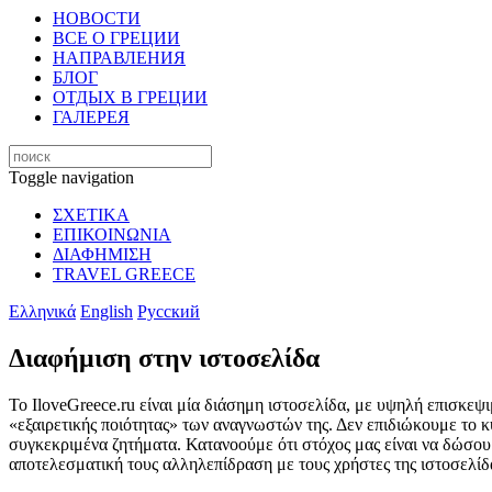
НОВОСТИ
ВСЕ О ГРЕЦИИ
НАПРАВЛЕНИЯ
БЛОГ
ОТДЫХ В ГРЕЦИИ
ГАЛЕРЕЯ
Toggle navigation
ΣΧΕΤΙΚΑ
ΕΠΙΚΟΙΝΩΝΙΑ
ΔΙΑΦΗΜΙΣΗ
TRAVEL GREECE
Ελληνικά
English
Русский
Διαφήμιση στην ιστοσελίδα
Το IloveGreece.ru είναι μία διάσημη ιστοσελίδα, με υψηλή επισκεψι
«εξαιρετικής ποιότητας» των αναγνωστών της. Δεν επιδιώκουμε το κ
συγκεκριμένα ζητήματα. Κατανοούμε ότι στόχος μας είναι να δώσουμε
αποτελεσματική τους αλληλεπίδραση με τους χρήστες της ιστοσελίδ