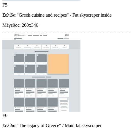
F5
Σελίδα "Greek cuisine and recipes"
/ Fat skyscraper inside
Μέγεθος:
260x340
F6
Σελίδα "The legacy of Greece"
/ Main fat skyscraper