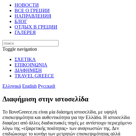
НОВОСТИ
ВСЕ О ГРЕЦИИ
НАПРАВЛЕНИЯ
БЛОГ
ОТДЫХ В ГРЕЦИИ
ГАЛЕРЕЯ
Toggle navigation
ΣΧΕΤΙΚΑ
ΕΠΙΚΟΙΝΩΝΙΑ
ΔΙΑΦΗΜΙΣΗ
TRAVEL GREECE
Ελληνικά
English
Русский
Διαφήμιση στην ιστοσελίδα
Το IloveGreece.ru είναι μία διάσημη ιστοσελίδα, με υψηλή
επισκεψιμότητα και αυθεντικότητα για την Ελλάδα. Η ιστοσελίδα
διαφέρει από άλλες διαδικτυακές πηγές με αντίστοιχο περιεχόμενο
λόγω της «εξαιρετικής ποιότητας» των αναγνωστών της. Δεν
επιδιώκουμε το κυνήγι των μετρητών επισκεψιμότητας αλλά