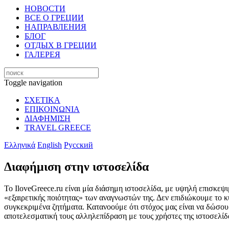
НОВОСТИ
ВСЕ О ГРЕЦИИ
НАПРАВЛЕНИЯ
БЛОГ
ОТДЫХ В ГРЕЦИИ
ГАЛЕРЕЯ
Toggle navigation
ΣΧΕΤΙΚΑ
ΕΠΙΚΟΙΝΩΝΙΑ
ΔΙΑΦΗΜΙΣΗ
TRAVEL GREECE
Ελληνικά
English
Русский
Διαφήμιση στην ιστοσελίδα
Το IloveGreece.ru είναι μία διάσημη ιστοσελίδα, με υψηλή επισκεψι
«εξαιρετικής ποιότητας» των αναγνωστών της. Δεν επιδιώκουμε το κ
συγκεκριμένα ζητήματα. Κατανοούμε ότι στόχος μας είναι να δώσουμε
αποτελεσματική τους αλληλεπίδραση με τους χρήστες της ιστοσελίδ