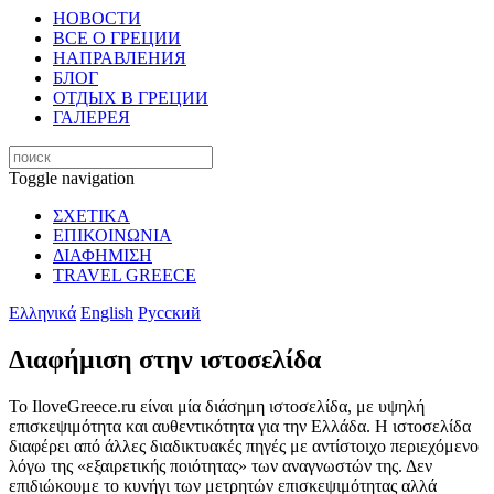
НОВОСТИ
ВСЕ О ГРЕЦИИ
НАПРАВЛЕНИЯ
БЛОГ
ОТДЫХ В ГРЕЦИИ
ГАЛЕРЕЯ
Toggle navigation
ΣΧΕΤΙΚΑ
ΕΠΙΚΟΙΝΩΝΙΑ
ΔΙΑΦΗΜΙΣΗ
TRAVEL GREECE
Ελληνικά
English
Русский
Διαφήμιση στην ιστοσελίδα
Το IloveGreece.ru είναι μία διάσημη ιστοσελίδα, με υψηλή
επισκεψιμότητα και αυθεντικότητα για την Ελλάδα. Η ιστοσελίδα
διαφέρει από άλλες διαδικτυακές πηγές με αντίστοιχο περιεχόμενο
λόγω της «εξαιρετικής ποιότητας» των αναγνωστών της. Δεν
επιδιώκουμε το κυνήγι των μετρητών επισκεψιμότητας αλλά