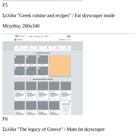
F5
Σελίδα "Greek cuisine and recipes"
/ Fat skyscraper inside
Μέγεθος:
260x340
F6
Σελίδα "The legacy of Greece"
/ Main fat skyscraper