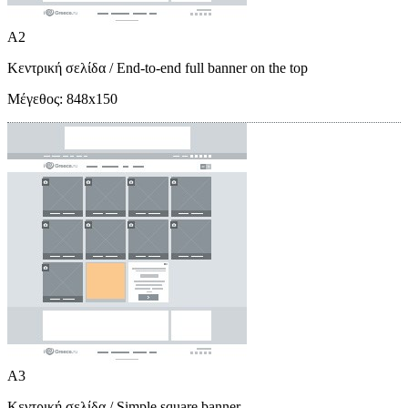
A2
Κεντρική σελίδα
/ End-to-end full banner on the top
Μέγεθος:
848x150
A3
Κεντρική σελίδα
/ Simple square banner