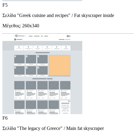
F5
Σελίδα "Greek cuisine and recipes"
/ Fat skyscraper inside
Μέγεθος:
260x340
F6
Σελίδα "The legacy of Greece"
/ Main fat skyscraper