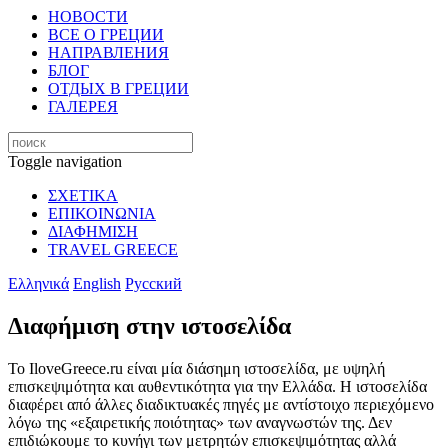
НОВОСТИ
ВСЕ О ГРЕЦИИ
НАПРАВЛЕНИЯ
БЛОГ
ОТДЫХ В ГРЕЦИИ
ГАЛЕРЕЯ
Toggle navigation
ΣΧΕΤΙΚΑ
ΕΠΙΚΟΙΝΩΝΙΑ
ΔΙΑΦΗΜΙΣΗ
TRAVEL GREECE
Ελληνικά
English
Русский
Διαφήμιση στην ιστοσελίδα
Το IloveGreece.ru είναι μία διάσημη ιστοσελίδα, με υψηλή
επισκεψιμότητα και αυθεντικότητα για την Ελλάδα. Η ιστοσελίδα
διαφέρει από άλλες διαδικτυακές πηγές με αντίστοιχο περιεχόμενο
λόγω της «εξαιρετικής ποιότητας» των αναγνωστών της. Δεν
επιδιώκουμε το κυνήγι των μετρητών επισκεψιμότητας αλλά