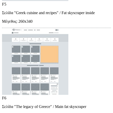
F5
Σελίδα "Greek cuisine and recipes"
/ Fat skyscraper inside
Μέγεθος:
260x340
F6
Σελίδα "The legacy of Greece"
/ Main fat skyscraper