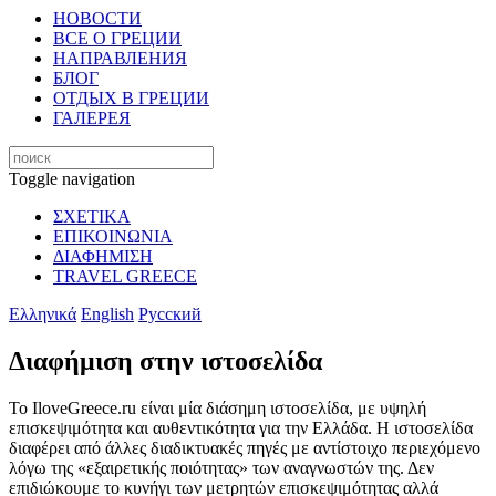
НОВОСТИ
ВСЕ О ГРЕЦИИ
НАПРАВЛЕНИЯ
БЛОГ
ОТДЫХ В ГРЕЦИИ
ГАЛЕРЕЯ
Toggle navigation
ΣΧΕΤΙΚΑ
ΕΠΙΚΟΙΝΩΝΙΑ
ΔΙΑΦΗΜΙΣΗ
TRAVEL GREECE
Ελληνικά
English
Русский
Διαφήμιση στην ιστοσελίδα
Το IloveGreece.ru είναι μία διάσημη ιστοσελίδα, με υψηλή
επισκεψιμότητα και αυθεντικότητα για την Ελλάδα. Η ιστοσελίδα
διαφέρει από άλλες διαδικτυακές πηγές με αντίστοιχο περιεχόμενο
λόγω της «εξαιρετικής ποιότητας» των αναγνωστών της. Δεν
επιδιώκουμε το κυνήγι των μετρητών επισκεψιμότητας αλλά