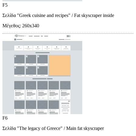
F5
Σελίδα "Greek cuisine and recipes"
/ Fat skyscraper inside
Μέγεθος:
260x340
F6
Σελίδα "The legacy of Greece"
/ Main fat skyscraper