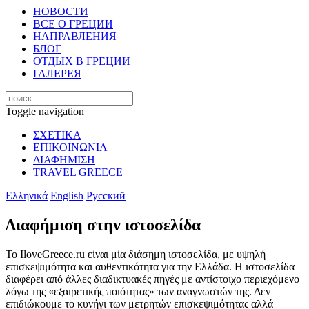
НОВОСТИ
ВСЕ О ГРЕЦИИ
НАПРАВЛЕНИЯ
БЛОГ
ОТДЫХ В ГРЕЦИИ
ГАЛЕРЕЯ
Toggle navigation
ΣΧΕΤΙΚΑ
ΕΠΙΚΟΙΝΩΝΙΑ
ΔΙΑΦΗΜΙΣΗ
TRAVEL GREECE
Ελληνικά
English
Русский
Διαφήμιση στην ιστοσελίδα
Το IloveGreece.ru είναι μία διάσημη ιστοσελίδα, με υψηλή
επισκεψιμότητα και αυθεντικότητα για την Ελλάδα. Η ιστοσελίδα
διαφέρει από άλλες διαδικτυακές πηγές με αντίστοιχο περιεχόμενο
λόγω της «εξαιρετικής ποιότητας» των αναγνωστών της. Δεν
επιδιώκουμε το κυνήγι των μετρητών επισκεψιμότητας αλλά