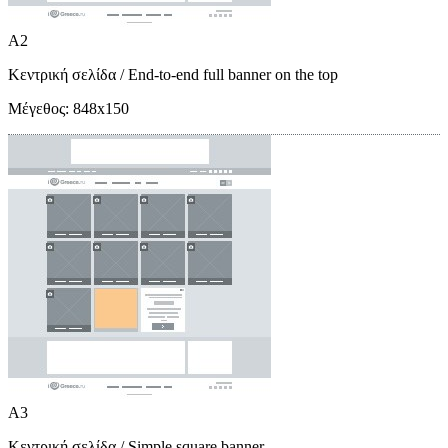
A2
Κεντρική σελίδα
/ End-to-end full banner on the top
Μέγεθος:
848x150
A3
Κεντρική σελίδα
/ Simple square banner