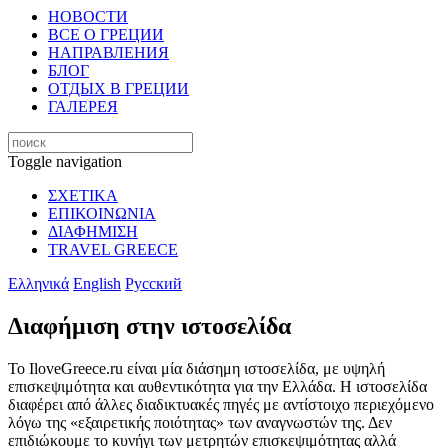
НОВОСТИ
ВСЕ О ГРЕЦИИ
НАПРАВЛЕНИЯ
БЛОГ
ОТДЫХ В ГРЕЦИИ
ГАЛЕРЕЯ
Toggle navigation
ΣΧΕΤΙΚΑ
ΕΠΙΚΟΙΝΩΝΙΑ
ΔΙΑΦΗΜΙΣΗ
TRAVEL GREECE
Ελληνικά
English
Русский
Διαφήμιση στην ιστοσελίδα
Το IloveGreece.ru είναι μία διάσημη ιστοσελίδα, με υψηλή
επισκεψιμότητα και αυθεντικότητα για την Ελλάδα. Η ιστοσελίδα
διαφέρει από άλλες διαδικτυακές πηγές με αντίστοιχο περιεχόμενο
λόγω της «εξαιρετικής ποιότητας» των αναγνωστών της. Δεν
επιδιώκουμε το κυνήγι των μετρητών επισκεψιμότητας αλλά