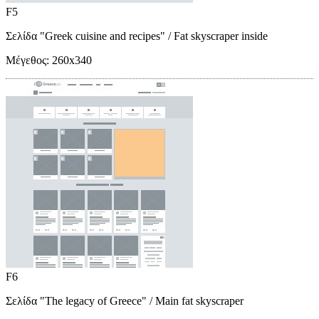
F5
Σελίδα "Greek cuisine and recipes"
/ Fat skyscraper inside
Μέγεθος:
260x340
F6
Σελίδα "The legacy of Greece"
/ Main fat skyscraper