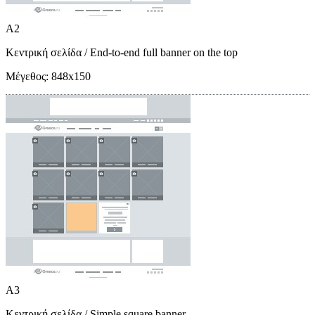
A2
Κεντρική σελίδα
/ End-to-end full banner on the top
Μέγεθος:
848x150
A3
Κεντρική σελίδα
/ Simple square banner