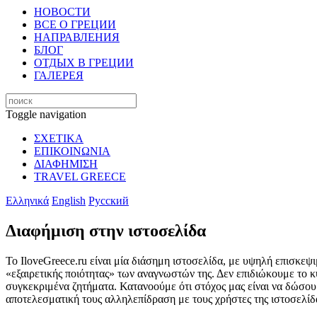
НОВОСТИ
ВСЕ О ГРЕЦИИ
НАПРАВЛЕНИЯ
БЛОГ
ОТДЫХ В ГРЕЦИИ
ГАЛЕРЕЯ
Toggle navigation
ΣΧΕΤΙΚΑ
ΕΠΙΚΟΙΝΩΝΙΑ
ΔΙΑΦΗΜΙΣΗ
TRAVEL GREECE
Ελληνικά
English
Русский
Διαφήμιση στην ιστοσελίδα
Το IloveGreece.ru είναι μία διάσημη ιστοσελίδα, με υψηλή επισκεψι
«εξαιρετικής ποιότητας» των αναγνωστών της. Δεν επιδιώκουμε το κ
συγκεκριμένα ζητήματα. Κατανοούμε ότι στόχος μας είναι να δώσουμε
αποτελεσματική τους αλληλεπίδραση με τους χρήστες της ιστοσελίδ